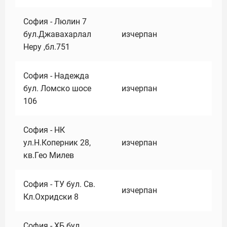
София - Люлин 7
бул.Джавахарлал
изчерпан
Неру ,бл.751
София - Надежда
бул. Ломско шосе
изчерпан
106
София - НК
ул.Н.Коперник 28,
изчерпан
кв.Гео Милев
София - ТУ бул. Св.
изчерпан
Кл.Охридски 8
София - ХБ бул.