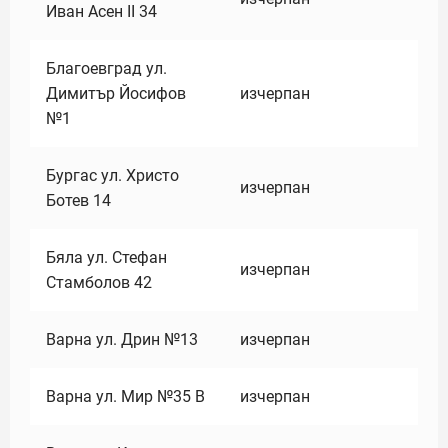
Иван Асен II 34
Благоевград ул.
Димитър Йосифов
изчерпан
№1
Бургас ул. Христо
изчерпан
Ботев 14
Бяла ул. Стефан
изчерпан
Стамболов 42
Варна ул. Дрин №13
изчерпан
Варна ул. Мир №35 В
изчерпан