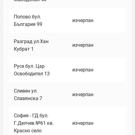
Попово бул.
изчерпан
България 99
Разград ул.Хан
изчерпан
Кубрат 1
Русе бул. Цар
изчерпан
Освободител 13
Сливен ул.
изчерпан
Славянска 7
София - ГД бул.
Г.Делчев №61 кв.
изчерпан
Красно село