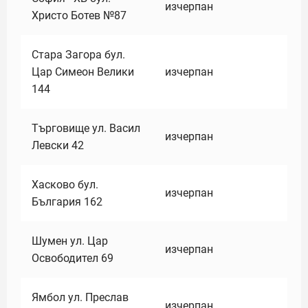
изчерпан
Христо Ботев №87
Стара Загора бул.
Цар Симеон Велики
изчерпан
144
Търговище ул. Васил
изчерпан
Левски 42
Хасково бул.
изчерпан
България 162
Шумен ул. Цар
изчерпан
Освободител 69
Ямбол ул. Преслав
изчерпан