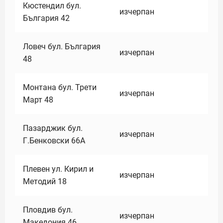
Кюстендил бул.
изчерпан
България 42
Ловеч бул. България
изчерпан
48
Монтана бул. Трети
изчерпан
Март 48
Пазарджик бул.
изчерпан
Г.Бенковски 66А
Плевен ул. Кирил и
изчерпан
Методий 18
Пловдив бул.
изчерпан
Македония 46