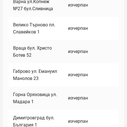
Варна ул.Копнеж
изчерпан
№27 бул.Сливница
Велико Търново пл.
изчерпан
Славейков 1
Враца бул. Христо
изчерпан
Ботев 52
Габрово ул. Емануил
изчерпан
Манолов 23
Горна Оряховица ул.
изчерпан
Мадара 1
Димитровград бул.
изчерпан
България 1