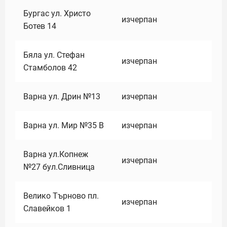
Бургас ул. Христо
изчерпан
Ботев 14
Бяла ул. Стефан
изчерпан
Стамболов 42
Варна ул. Дрин №13
изчерпан
Варна ул. Мир №35 В
изчерпан
Варна ул.Копнеж
изчерпан
№27 бул.Сливница
Велико Търново пл.
изчерпан
Славейков 1