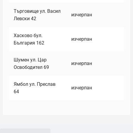
Търговище ул. Васил
изчерпан
Левски 42
Хасково бул.
изчерпан
България 162
Шумен ул. Цар
изчерпан
Освободител 69
Ямбол ул. Преслав
изчерпан
64