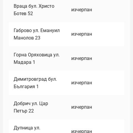
Враца бул. Христо
изчерпан
Ботев 52
Габрово ул. Емануил
изчерпан
Манолов 23
Горна Оряховица ул.
изчерпан
Мадара 1
Димитровград бул.
изчерпан
България 1
Добрич ул. Цар
изчерпан
Петър 22
Дупница ул.
изчерпан