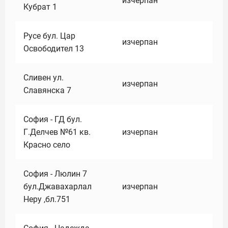
изчерпан
Кубрат 1
Русе бул. Цар
изчерпан
Освободител 13
Сливен ул.
изчерпан
Славянска 7
София - ГД бул.
Г.Делчев №61 кв.
изчерпан
Красно село
София - Люлин 7
бул.Джавахарлал
изчерпан
Неру ,бл.751