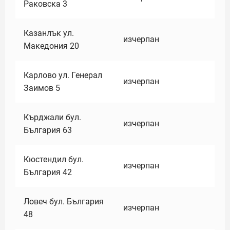
Раковска 3
Казанлък ул.
изчерпан
Македония 20
Карлово ул. Генерал
изчерпан
Заимов 5
Кърджали бул.
изчерпан
България 63
Кюстендил бул.
изчерпан
България 42
Ловеч бул. България
изчерпан
48