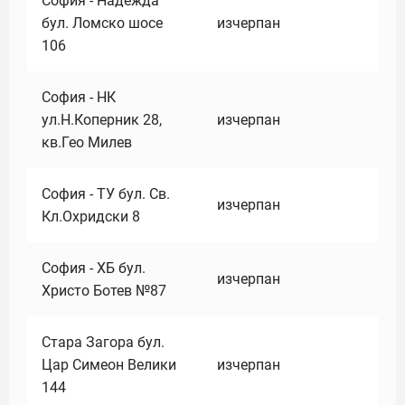
София - Надежда
бул. Ломско шосе
изчерпан
106
София - НК
ул.Н.Коперник 28,
изчерпан
кв.Гео Милев
София - ТУ бул. Св.
изчерпан
Кл.Охридски 8
София - ХБ бул.
изчерпан
Христо Ботев №87
Стара Загора бул.
Цар Симеон Велики
изчерпан
144