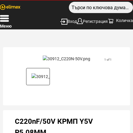
Количка
Вход
Регистрация
Меню
1 of 1
C220nF/50V КРМП Y5V
P5.08MM