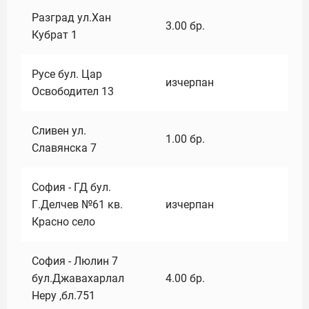
Разград ул.Хан
3.00
бр.
Кубрат 1
Русе бул. Цар
изчерпан
Освободител 13
Сливен ул.
1.00
бр.
Славянска 7
София - ГД бул.
Г.Делчев №61 кв.
изчерпан
Красно село
София - Люлин 7
бул.Джавахарлал
4.00
бр.
Неру ,бл.751