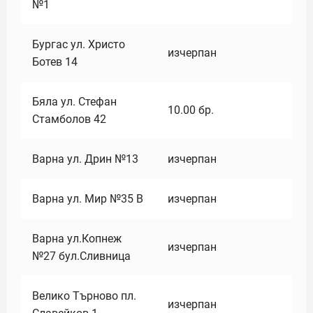
№1
Бургас ул. Христо
изчерпан
Ботев 14
Бяла ул. Стефан
10.00
бр.
Стамболов 42
Варна ул. Дрин №13
изчерпан
Варна ул. Мир №35 В
изчерпан
Варна ул.Копнеж
изчерпан
№27 бул.Сливница
Велико Търново пл.
изчерпан