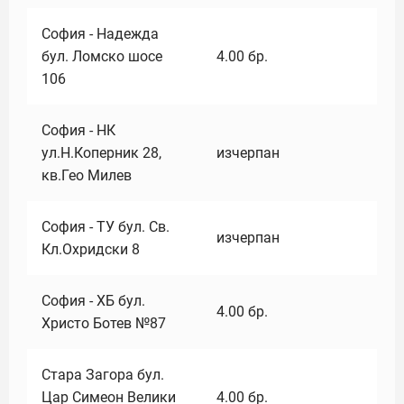
София - Надежда
бул. Ломско шосе
4.00
бр.
106
София - НК
ул.Н.Коперник 28,
изчерпан
кв.Гео Милев
София - ТУ бул. Св.
изчерпан
Кл.Охридски 8
София - ХБ бул.
4.00
бр.
Христо Ботев №87
Стара Загора бул.
Цар Симеон Велики
4.00
бр.