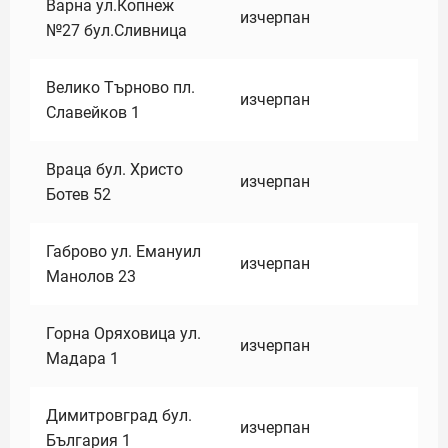
Варна ул.Копнеж
изчерпан
№27 бул.Сливница
Велико Търново пл.
изчерпан
Славейков 1
Враца бул. Христо
изчерпан
Ботев 52
Габрово ул. Емануил
изчерпан
Манолов 23
Горна Оряховица ул.
изчерпан
Мадара 1
Димитровград бул.
изчерпан
България 1