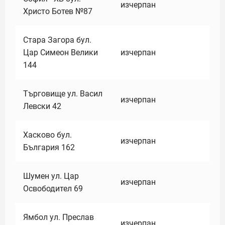
изчерпан
Христо Ботев №87
Стара Загора бул.
Цар Симеон Велики
изчерпан
144
Търговище ул. Васил
изчерпан
Левски 42
Хасково бул.
изчерпан
България 162
Шумен ул. Цар
изчерпан
Освободител 69
Ямбол ул. Преслав
изчерпан