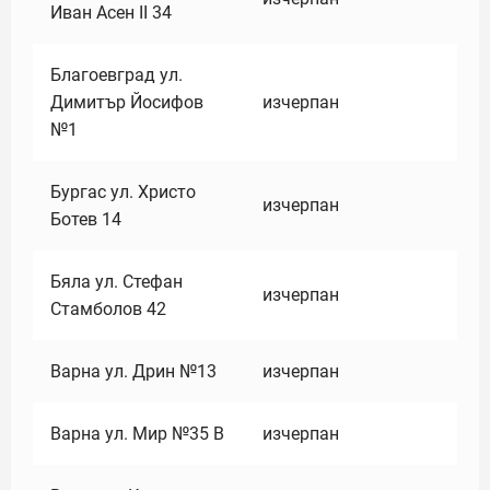
Иван Асен II 34
Благоевград ул.
Димитър Йосифов
изчерпан
№1
Бургас ул. Христо
изчерпан
Ботев 14
Бяла ул. Стефан
изчерпан
Стамболов 42
Варна ул. Дрин №13
изчерпан
Варна ул. Мир №35 В
изчерпан