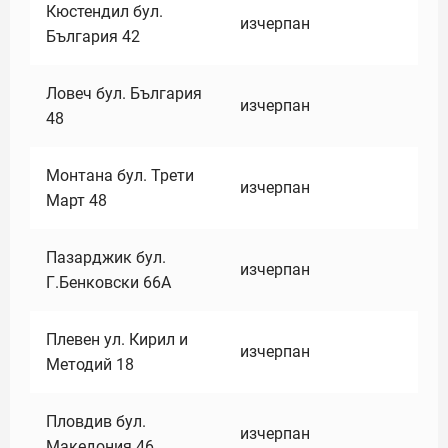
Кюстендил бул.
изчерпан
България 42
Ловеч бул. България
изчерпан
48
Монтана бул. Трети
изчерпан
Март 48
Пазарджик бул.
изчерпан
Г.Бенковски 66А
Плевен ул. Кирил и
изчерпан
Методий 18
Пловдив бул.
изчерпан
Македония 46