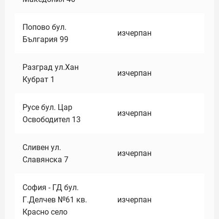
Попово бул.
изчерпан
България 99
Разград ул.Хан
изчерпан
Кубрат 1
Русе бул. Цар
изчерпан
Освободител 13
Сливен ул.
изчерпан
Славянска 7
София - ГД бул.
Г.Делчев №61 кв.
изчерпан
Красно село