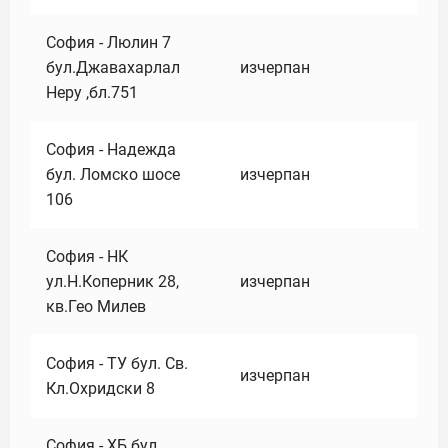
София - Люлин 7
бул.Джавахарлал
изчерпан
Неру ,бл.751
София - Надежда
бул. Ломско шосе
изчерпан
106
София - НК
ул.Н.Коперник 28,
изчерпан
кв.Гео Милев
София - ТУ бул. Св.
изчерпан
Кл.Охридски 8
София - ХБ бул.