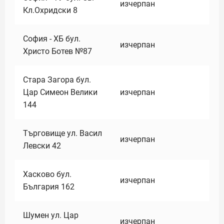
изчерпан
Кл.Охридски 8
София - ХБ бул.
изчерпан
Христо Ботев №87
Стара Загора бул.
Цар Симеон Велики
изчерпан
144
Търговище ул. Васил
изчерпан
Левски 42
Хасково бул.
изчерпан
България 162
Шумен ул. Цар
изчерпан