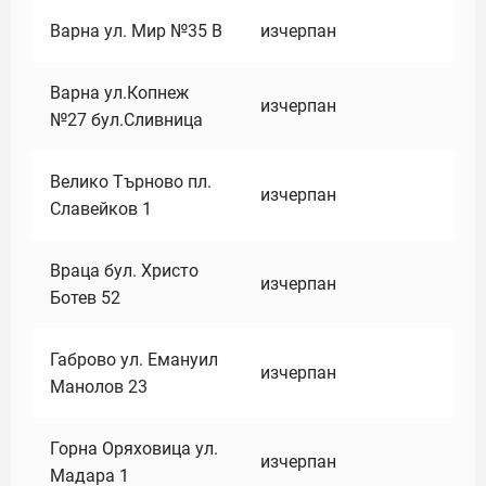
Варна ул. Мир №35 В
изчерпан
Варна ул.Копнеж
изчерпан
№27 бул.Сливница
Велико Търново пл.
изчерпан
Славейков 1
Враца бул. Христо
изчерпан
Ботев 52
Габрово ул. Емануил
изчерпан
Манолов 23
Горна Оряховица ул.
изчерпан
Мадара 1