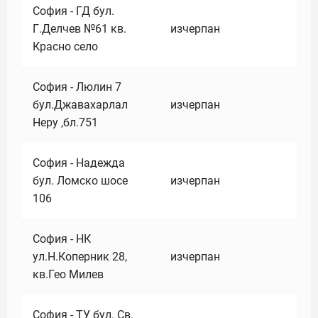
София - ГД бул.
Г.Делчев №61 кв.
изчерпан
Красно село
София - Люлин 7
бул.Джавахарлал
изчерпан
Неру ,бл.751
София - Надежда
бул. Ломско шосе
изчерпан
106
София - НК
ул.Н.Коперник 28,
изчерпан
кв.Гео Милев
София - ТУ бул. Св.