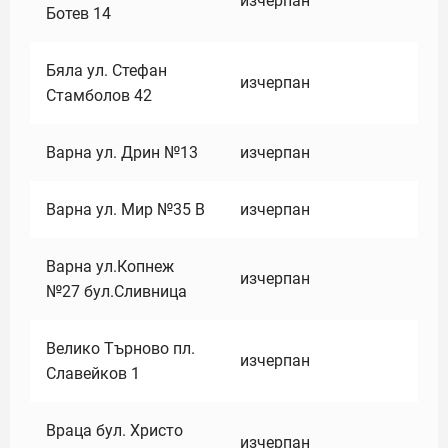
изчерпан
Ботев 14
Бяла ул. Стефан
изчерпан
Стамболов 42
Варна ул. Дрин №13
изчерпан
Варна ул. Мир №35 В
изчерпан
Варна ул.Копнеж
изчерпан
№27 бул.Сливница
Велико Търново пл.
изчерпан
Славейков 1
Враца бул. Христо
изчерпан