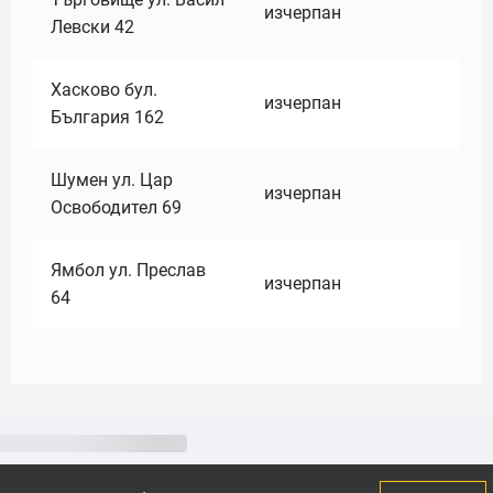
изчерпан
Левски 42
Хасково бул.
изчерпан
България 162
Шумен ул. Цар
изчерпан
Освободител 69
Ямбол ул. Преслав
изчерпан
64