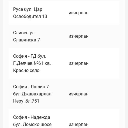
Русе бул. Цар
изчерпан
Освободител 13
Сливен ул.
изчерпан
Славянска 7
София - ГД бул.
Г.Делчев №61 кв.
изчерпан
Красно село
София - Люлин 7
бул.Джавахарлал
изчерпан
Неру ,бл.751
София - Надежда
бул. Ломско шосе
изчерпан