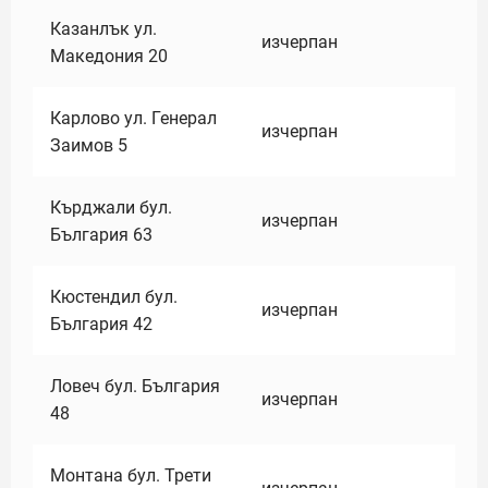
Казанлък ул.
изчерпан
Македония 20
Карлово ул. Генерал
изчерпан
Заимов 5
Кърджали бул.
изчерпан
България 63
Кюстендил бул.
изчерпан
България 42
Ловеч бул. България
изчерпан
48
Монтана бул. Трети