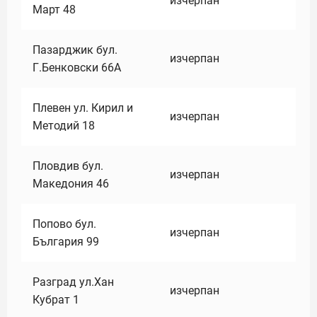
изчерпан
Март 48
Пазарджик бул.
изчерпан
Г.Бенковски 66А
Плевен ул. Кирил и
изчерпан
Методий 18
Пловдив бул.
изчерпан
Македония 46
Попово бул.
изчерпан
България 99
Разград ул.Хан
изчерпан
Кубрат 1