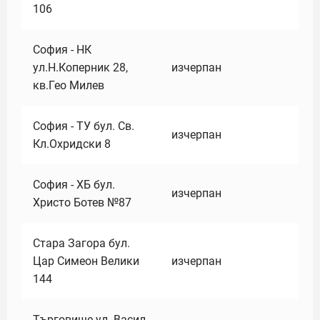
106
София - НК
ул.Н.Коперник 28,
изчерпан
кв.Гео Милев
София - ТУ бул. Св.
изчерпан
Кл.Охридски 8
София - ХБ бул.
изчерпан
Христо Ботев №87
Стара Загора бул.
Цар Симеон Велики
изчерпан
144
Търговище ул. Васил