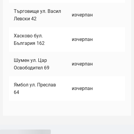
Търговище ул. Васил
изчерпан
Левски 42
Хасково бул.
изчерпан
България 162
Шумен ул. Цар
изчерпан
Освободител 69
Ямбол ул. Преслав
изчерпан
64