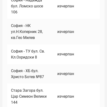
София - Надежда
бул. Ломско шосе
изчерпан
106
София - НК
ул.Н.Коперник 28,
изчерпан
кв.Гео Милев
София - ТУ бул. Св.
изчерпан
Кл.Охридски 8
София - ХБ бул.
изчерпан
Христо Ботев №87
Стара Загора бул.
Цар Симеон Велики
изчерпан
144