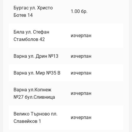
Бургас ул. Христо
1.00
бр.
Ботев 14
Бяла ул. Стефан
изчерпан
Стамболов 42
Варна ул. Дрин №13
изчерпан
Варна ул. Мир №35 В
изчерпан
Варна ул.Копнеж
изчерпан
№27 бул.Сливница
Велико Търново пл.
изчерпан
Славейков 1