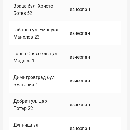
Враца бул. Христо
изчерпан
Ботев 52
Габрово ул. Емануил
изчерпан
Манолов 23
Горна Оряховица ул.
изчерпан
Мадара 1
Димитровград бул.
изчерпан
България 1
Добрич ул. Цар
изчерпан
Петър 22
Дупница ул.
изчерпан