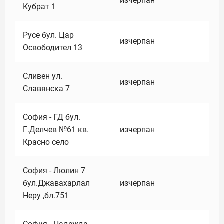
изчерпан
Кубрат 1
Русе бул. Цар
изчерпан
Освободител 13
Сливен ул.
изчерпан
Славянска 7
София - ГД бул.
Г.Делчев №61 кв.
изчерпан
Красно село
София - Люлин 7
бул.Джавахарлал
изчерпан
Неру ,бл.751