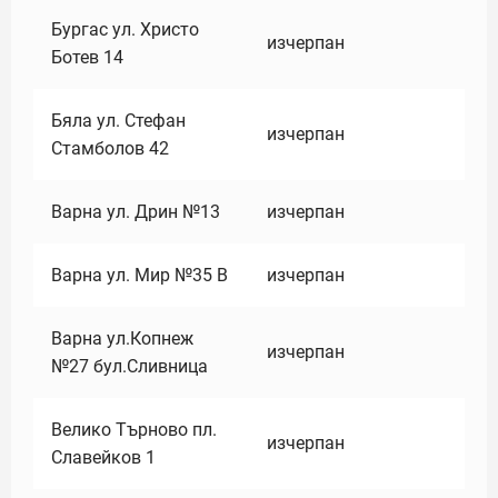
Бургас ул. Христо
изчерпан
Ботев 14
Бяла ул. Стефан
изчерпан
Стамболов 42
Варна ул. Дрин №13
изчерпан
Варна ул. Мир №35 В
изчерпан
Варна ул.Копнеж
изчерпан
№27 бул.Сливница
Велико Търново пл.
изчерпан
Славейков 1