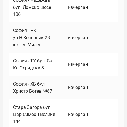
София - Надежда
бул. Ломско шосе
изчерпан
106
София - НК
ул.Н.Коперник 28,
изчерпан
кв.Гео Милев
София - ТУ бул. Св.
изчерпан
Кл.Охридски 8
София - ХБ бул.
изчерпан
Христо Ботев №87
Стара Загора бул.
Цар Симеон Велики
изчерпан
144