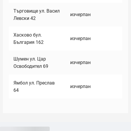
Търговище ул. Васил
изчерпан
Левски 42
Хасково бул.
изчерпан
България 162
Шумен ул. Цар
изчерпан
Освободител 69
Ямбол ул. Преслав
изчерпан
64