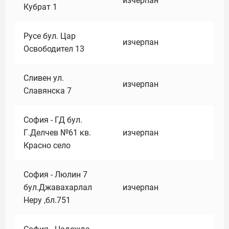
изчерпан
Кубрат 1
Русе бул. Цар
изчерпан
Освободител 13
Сливен ул.
изчерпан
Славянска 7
София - ГД бул.
Г.Делчев №61 кв.
изчерпан
Красно село
София - Люлин 7
бул.Джавахарлал
изчерпан
Неру ,бл.751