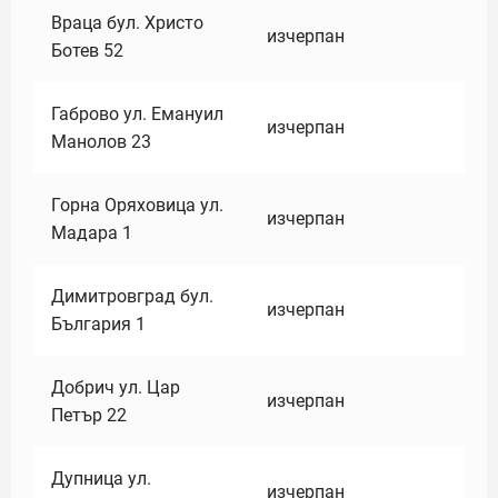
Враца бул. Христо
изчерпан
Ботев 52
Габрово ул. Емануил
изчерпан
Манолов 23
Горна Оряховица ул.
изчерпан
Мадара 1
Димитровград бул.
изчерпан
България 1
Добрич ул. Цар
изчерпан
Петър 22
Дупница ул.
изчерпан