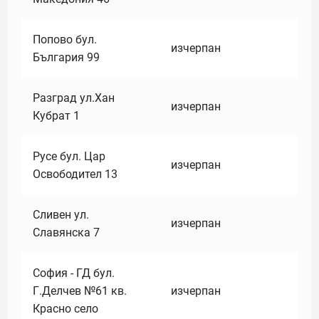
Попово бул.
изчерпан
България 99
Разград ул.Хан
изчерпан
Кубрат 1
Русе бул. Цар
изчерпан
Освободител 13
Сливен ул.
изчерпан
Славянска 7
София - ГД бул.
Г.Делчев №61 кв.
изчерпан
Красно село