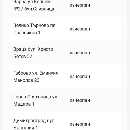
Варна ул.Копнеж
изчерпан
№27 бул.Сливница
Велико Търново пл.
изчерпан
Славейков 1
Враца бул. Христо
изчерпан
Ботев 52
Габрово ул. Емануил
изчерпан
Манолов 23
Горна Оряховица ул.
изчерпан
Мадара 1
Димитровград бул.
изчерпан
България 1