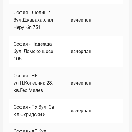
София - Люлин 7
бул.Джавахарлал
изчерпан
Неру ,бл.751
София - Надежда
бул. Ломско шосе
изчерпан
106
София - НК
ул.Н.Коперник 28,
изчерпан
кв.Гео Милев
София - ТУ бул. Св.
изчерпан
Кл.Охридски 8
София - ХБ бул.