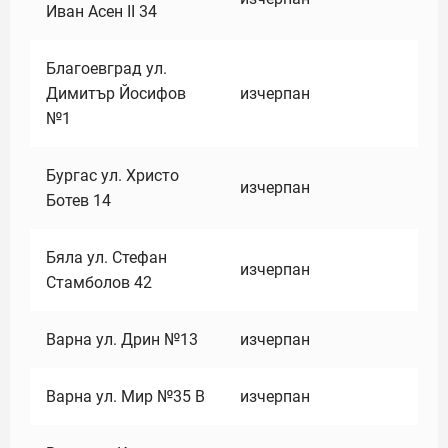
Иван Асен II 34
Благоевград ул.
Димитър Йосифов
изчерпан
№1
Бургас ул. Христо
изчерпан
Ботев 14
Бяла ул. Стефан
изчерпан
Стамболов 42
Варна ул. Дрин №13
изчерпан
Варна ул. Мир №35 В
изчерпан