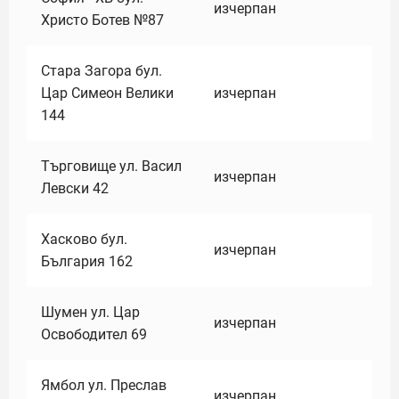
изчерпан
Христо Ботев №87
Стара Загора бул.
Цар Симеон Велики
изчерпан
144
Търговище ул. Васил
изчерпан
Левски 42
Хасково бул.
изчерпан
България 162
Шумен ул. Цар
изчерпан
Освободител 69
Ямбол ул. Преслав
изчерпан