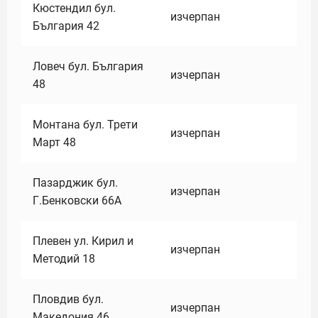
Кюстендил бул.
изчерпан
България 42
Ловеч бул. България
изчерпан
48
Монтана бул. Трети
изчерпан
Март 48
Пазарджик бул.
изчерпан
Г.Бенковски 66А
Плевен ул. Кирил и
изчерпан
Методий 18
Пловдив бул.
изчерпан
Македония 46