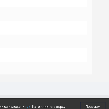
тки са изложени
тук
. Като кликнете върху
Приемам