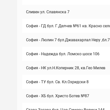
Сливен ул. Славянска 7
София - ГД бул. Г.Делчев №61 кв. Красно сел
София - Люлин 7 бул.Джавахарлал Неру ,бл.
София - Надежда бул. Ломско шосе 106
София - НК ул.Н.Коперник 28, кв.Гео Милев
София - ТУ бул. Св. Кл.Охридски 8
София - ХБ бул. Христо Ботев №87
Стара Загора бул. Цар Симеон Велики 144