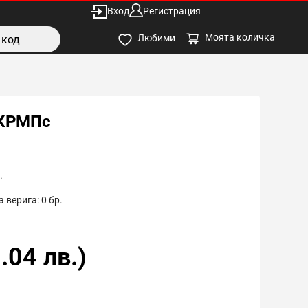
Вход
Регистрация
Моята количка
Любими
 КРМПс
.
 верига:
0
бр.
.04
лв.)