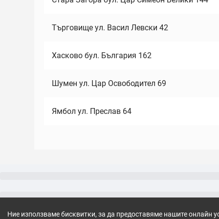
Търговище ул. Васил Левски 42
Хасково бул. България 162
Шумен ул. Цар Освободител 69
Ямбол ул. Преслав 64
Ние използваме бисквитки, за да предоставяме нашите онлайн у