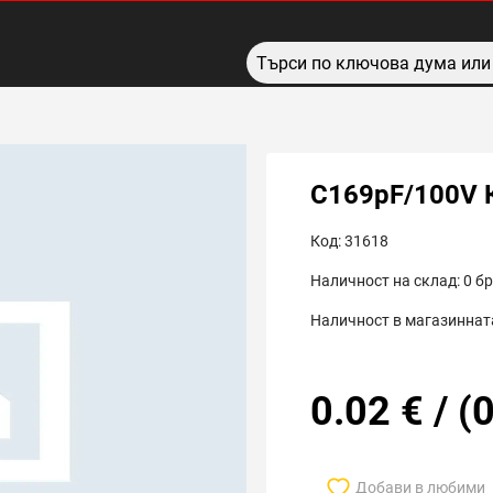
C169pF/100V
Код:
31618
Наличност на склад:
0
бр
Наличност в магазинната
0.02
€
/
(
0
Добави в любими