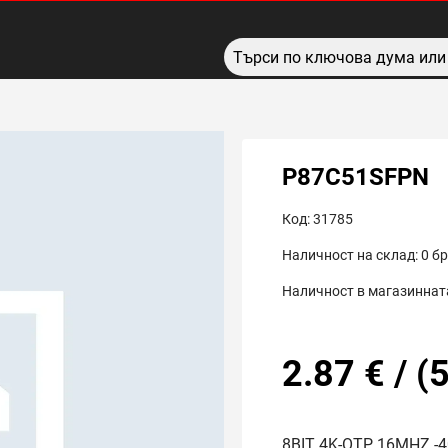
P87C51SFPN
Код:
31785
Наличност на склад:
0
бр
Наличност в магазинната
2.87
€
/
(
5
8BIT 4K-OTP 16MHZ -