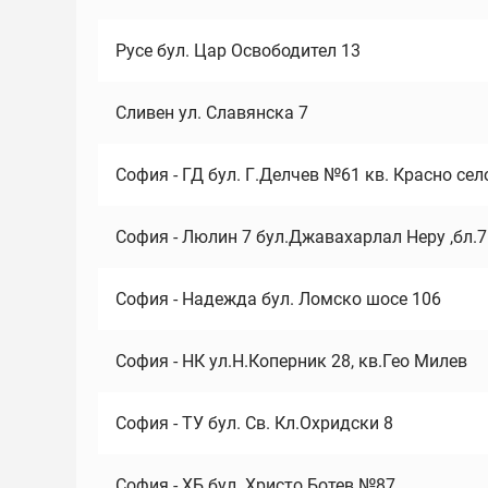
Русе бул. Цар Освободител 13
Сливен ул. Славянска 7
София - ГД бул. Г.Делчев №61 кв. Красно сел
София - Люлин 7 бул.Джавахарлал Неру ,бл.
София - Надежда бул. Ломско шосе 106
София - НК ул.Н.Коперник 28, кв.Гео Милев
София - ТУ бул. Св. Кл.Охридски 8
София - ХБ бул. Христо Ботев №87