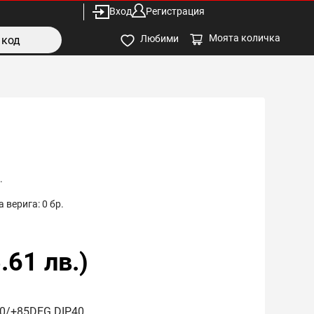
Вход
Регистрация
Моята количка
Любими
.
 верига:
0
бр.
.61
лв.)
40/+85DEG DIP40