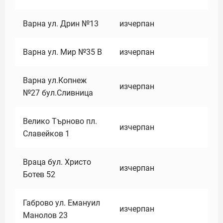
Варна ул. Дрин №13
изчерпан
Варна ул. Мир №35 В
изчерпан
Варна ул.Копнеж
изчерпан
№27 бул.Сливница
Велико Търново пл.
изчерпан
Славейков 1
Враца бул. Христо
изчерпан
Ботев 52
Габрово ул. Емануил
изчерпан
Манолов 23