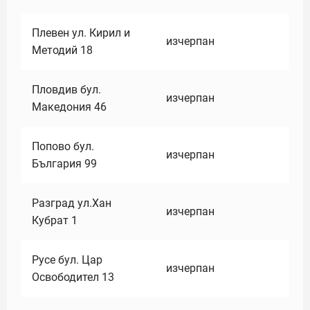
Плевен ул. Кирил и
изчерпан
Методий 18
Пловдив бул.
изчерпан
Македония 46
Попово бул.
изчерпан
България 99
Разград ул.Хан
изчерпан
Кубрат 1
Русе бул. Цар
изчерпан
Освободител 13