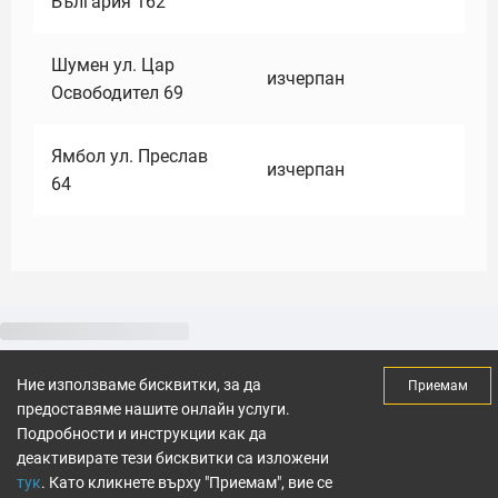
България 162
Шумен ул. Цар
изчерпан
Освободител 69
Ямбол ул. Преслав
изчерпан
64
Ние използваме бисквитки, за да
Приемам
предоставяме нашите онлайн услуги.
Подробности и инструкции как да
деактивирате тези бисквитки са изложени
тук
. Като кликнете върху "Приемам", вие се