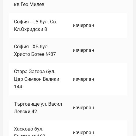
кв.Гео Милев
София - ТУ бул. Св.
изчерпан
Кл.Охридски 8
София - ХБ бул.
изчерпан
Христо Ботев №87
Стара Загора бул.
Цар Симеон Велики
изчерпан
144
Търговище ул. Васил
изчерпан
Левски 42
Хасково бул.
изчерпан