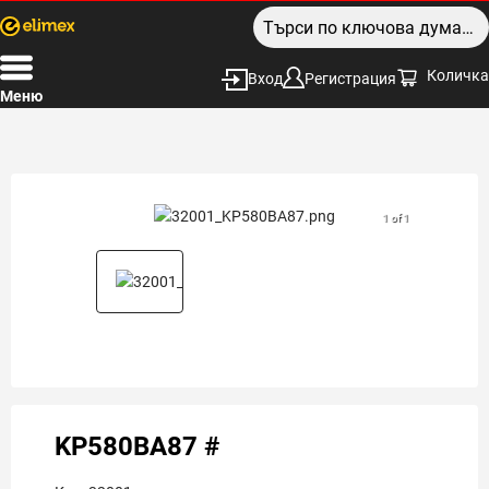
Количка
Вход
Регистрация
Меню
1 of 1
KP580BA87 #