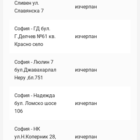
Сливен ул.
изчерпан
Славянска 7
София - ГД бул.
Г.Делчев №61 кв.
изчерпан
Красно село
София - Люлин 7
бул.Джавахарлал
изчерпан
Неру ,бл.751
София - Надежда
бул. Ломско шосе
изчерпан
106
София - НК
ул.Н.Коперник 28,
изчерпан