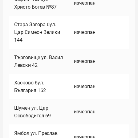
изчерпан
Христо Ботев №87
Стара Загора бул.
Цар Симеон Велики
изчерпан
144
Търговище ул. Васил
изчерпан
Левски 42
Хасково бул.
изчерпан
България 162
Шумен ул. Цар
изчерпан
Освободител 69
Ямбол ул. Преслав
изчерпан