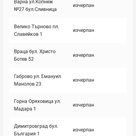
Варна ул.Копнеж
изчерпан
№27 бул.Сливница
Велико Търново пл.
изчерпан
Славейков 1
Враца бул. Христо
изчерпан
Ботев 52
Габрово ул. Емануил
изчерпан
Манолов 23
Горна Оряховица ул.
изчерпан
Мадара 1
Димитровград бул.
изчерпан
България 1