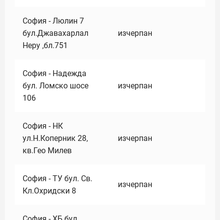
София - Люлин 7
бул.Джавахарлал
изчерпан
Неру ,бл.751
София - Надежда
бул. Ломско шосе
изчерпан
106
София - НК
ул.Н.Коперник 28,
изчерпан
кв.Гео Милев
София - ТУ бул. Св.
изчерпан
Кл.Охридски 8
София - ХБ бул.