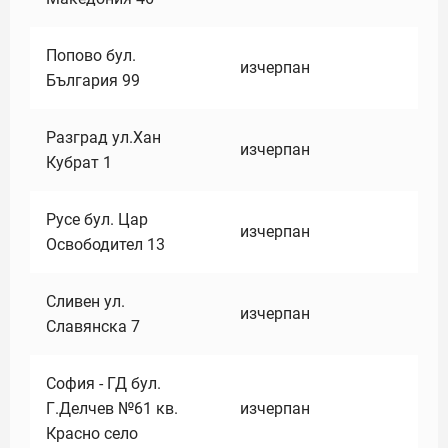
Попово бул.
изчерпан
България 99
Разград ул.Хан
изчерпан
Кубрат 1
Русе бул. Цар
изчерпан
Освободител 13
Сливен ул.
изчерпан
Славянска 7
София - ГД бул.
Г.Делчев №61 кв.
изчерпан
Красно село