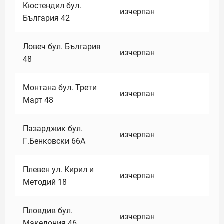
Кюстендил бул.
изчерпан
България 42
Ловеч бул. България
изчерпан
48
Монтана бул. Трети
изчерпан
Март 48
Пазарджик бул.
изчерпан
Г.Бенковски 66А
Плевен ул. Кирил и
изчерпан
Методий 18
Пловдив бул.
изчерпан
Македония 46