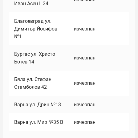
Иван Асен II 34
Благоевград ул.
Димитър Йосифов
изчерпан
№1
Бургас ул. Христо
изчерпан
Ботев 14
Бяла ул. Стефан
изчерпан
Стамболов 42
Варна ул. Дрин №13
изчерпан
Варна ул. Мир №35 В
изчерпан