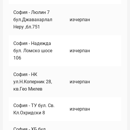
София - Люлин 7
бул.Джавахарлал
изчерпан
Неру ,бл.751
София - Надежда
бул. Ломско шосе
изчерпан
106
София - НК
ул.Н.Коперник 28,
изчерпан
кв.Гео Милев
София - ТУ бул. Св.
изчерпан
Кл.Охридски 8
София - ХБ бул.