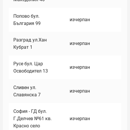
Попово бул.
изчерпан
България 99
Разград ул.Хан
изчерпан
Кубрат 1
Русе бул. Цар
изчерпан
Освободител 13
Сливен ул.
изчерпан
Славянска 7
София - ГД бул.
Г.Делчев №61 кв.
изчерпан
Красно село