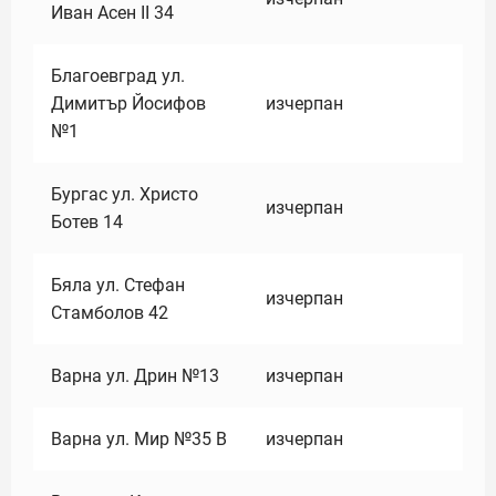
Иван Асен II 34
Благоевград ул.
Димитър Йосифов
изчерпан
№1
Бургас ул. Христо
изчерпан
Ботев 14
Бяла ул. Стефан
изчерпан
Стамболов 42
Варна ул. Дрин №13
изчерпан
Варна ул. Мир №35 В
изчерпан