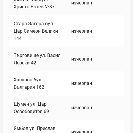
изчерпан
Христо Ботев №87
Стара Загора бул.
Цар Симеон Велики
изчерпан
144
Търговище ул. Васил
изчерпан
Левски 42
Хасково бул.
изчерпан
България 162
Шумен ул. Цар
изчерпан
Освободител 69
Ямбол ул. Преслав
изчерпан