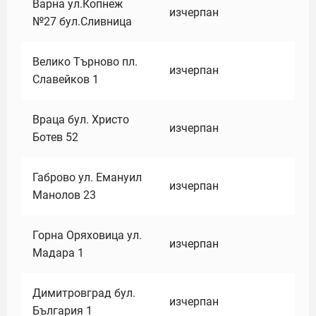
Варна ул.Копнеж
изчерпан
№27 бул.Сливница
Велико Търново пл.
изчерпан
Славейков 1
Враца бул. Христо
изчерпан
Ботев 52
Габрово ул. Емануил
изчерпан
Манолов 23
Горна Оряховица ул.
изчерпан
Мадара 1
Димитровград бул.
изчерпан
България 1