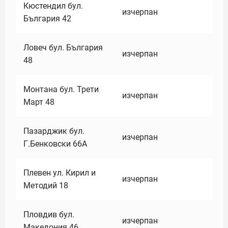
Кюстендил бул.
изчерпан
България 42
Ловеч бул. България
изчерпан
48
Монтана бул. Трети
изчерпан
Март 48
Пазарджик бул.
изчерпан
Г.Бенковски 66А
Плевен ул. Кирил и
изчерпан
Методий 18
Пловдив бул.
изчерпан
Македония 46