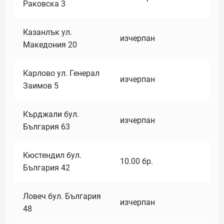
Раковска 3
Казанлък ул.
изчерпан
Македония 20
Карлово ул. Генерал
изчерпан
Заимов 5
Кърджали бул.
изчерпан
България 63
Кюстендил бул.
10.00
бр.
България 42
Ловеч бул. България
изчерпан
48