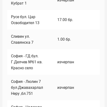
изчерпан
Кубрат 1
Русе бул. Цар
17.00
бр.
Освободител 13
Сливен ул.
1.00
бр.
Славянска 7
София - ГД бул.
Г.Делчев №61 кв.
изчерпан
Красно село
София - Люлин 7
бул.Джавахарлал
изчерпан
Неру ,бл.751