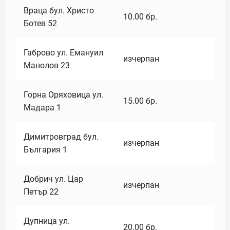
Враца бул. Христо
10.00
бр.
Ботев 52
Габрово ул. Емануил
изчерпан
Манолов 23
Горна Оряховица ул.
15.00
бр.
Мадара 1
Димитровград бул.
изчерпан
България 1
Добрич ул. Цар
изчерпан
Петър 22
Дупница ул.
20.00
бр.