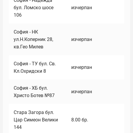
София - Надежда
бул. Ломско шосе
изчерпан
106
София - НК
ул.Н.Коперник 28,
изчерпан
кв.Гео Милев
София - ТУ бул. Св.
изчерпан
Кл.Охридски 8
София - ХБ бул.
изчерпан
Христо Ботев №87
Стара Загора бул.
Цар Симеон Велики
8.00
бр.
144