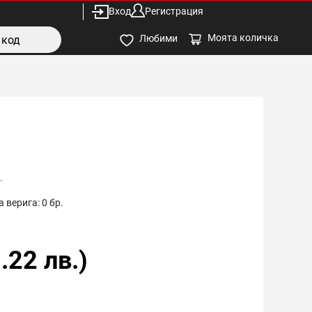
Вход
Регистрация
Моята количка
Любими
.
 верига:
0
бр.
.22
лв.)