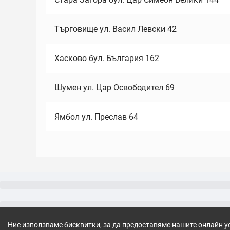
Търговище ул. Васил Левски 42
Хасково бул. България 162
Шумен ул. Цар Освободител 69
Ямбол ул. Преслав 64
Ние използваме бисквитки, за да предоставяме нашите онлайн у