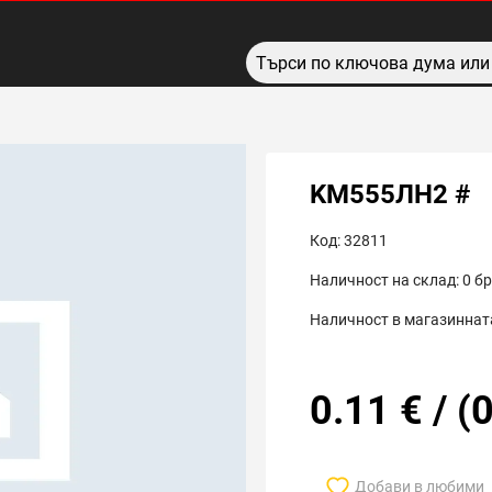
KМ555ЛН2 #
Код:
32811
Наличност на склад:
0
бр
Наличност в магазинната
0.11
€
/
(
0
Добави в любими