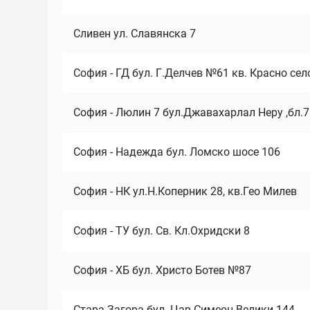
Сливен ул. Славянска 7
София - ГД бул. Г.Делчев №61 кв. Красно сел
София - Люлин 7 бул.Джавахарлал Неру ,бл.
София - Надежда бул. Ломско шосе 106
София - НК ул.Н.Коперник 28, кв.Гео Милев
София - ТУ бул. Св. Кл.Охридски 8
София - ХБ бул. Христо Ботев №87
Стара Загора бул. Цар Симеон Велики 144