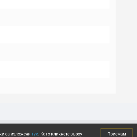
тки са изложени
тук
. Като кликнете върху
Приемам