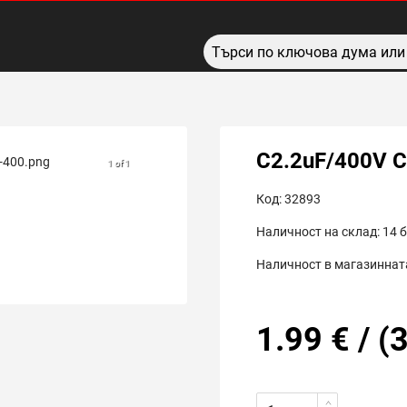
C2.2uF/400V 
1 of 1
Код:
32893
Наличност на склад:
14
б
Наличност в магазинната
1.99
€
/
(
3