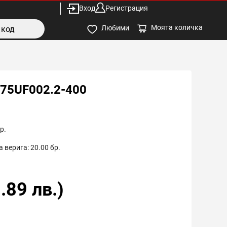
Вход
Регистрация
Моята количка
Любими
C75UF002.2-400
р.
 верига:
20.00
бр.
.89
лв.)