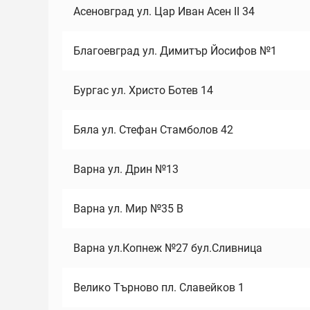
Асеновград ул. Цар Иван Асен II 34
Благоевград ул. Димитър Йосифов №1
Бургас ул. Христо Ботев 14
Бяла ул. Стефан Стамболов 42
Варна ул. Дрин №13
Варна ул. Мир №35 В
Варна ул.Копнеж №27 бул.Сливница
Велико Търново пл. Славейков 1