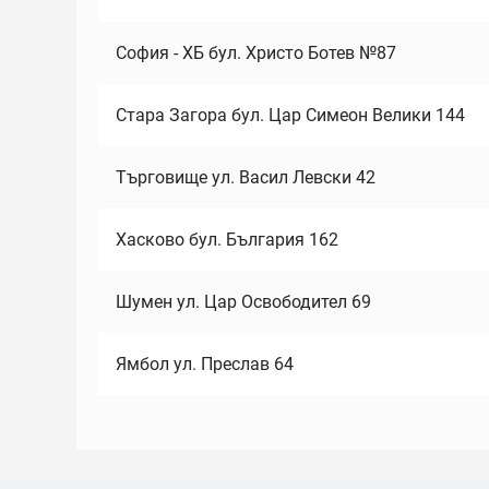
София - ХБ бул. Христо Ботев №87
Стара Загора бул. Цар Симеон Велики 144
Търговище ул. Васил Левски 42
Хасково бул. България 162
Шумен ул. Цар Освободител 69
Ямбол ул. Преслав 64