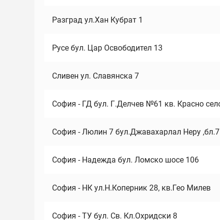
Разград ул.Хан Кубрат 1
Русе бул. Цар Освободител 13
Сливен ул. Славянска 7
София - ГД бул. Г.Делчев №61 кв. Красно сел
София - Люлин 7 бул.Джавахарлал Неру ,бл.
София - Надежда бул. Ломско шосе 106
София - НК ул.Н.Коперник 28, кв.Гео Милев
София - ТУ бул. Св. Кл.Охридски 8