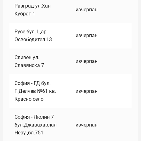
Разград ул.Хан
изчерпан
Кубрат 1
Русе бул. Цар
изчерпан
Освободител 13
Сливен ул.
изчерпан
Славянска 7
София - ГД бул.
Г.Делчев №61 кв.
изчерпан
Красно село
София - Люлин 7
бул.Джавахарлал
изчерпан
Неру ,бл.751