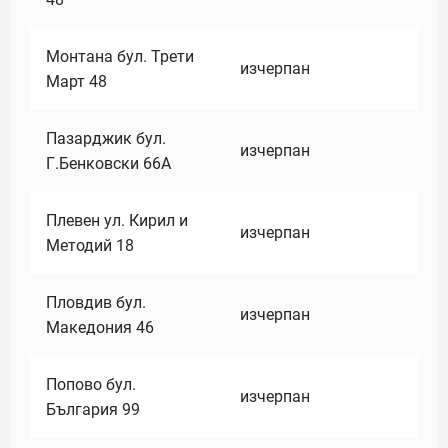
Монтана бул. Трети
изчерпан
Март 48
Пазарджик бул.
изчерпан
Г.Бенковски 66А
Плевен ул. Кирил и
изчерпан
Методий 18
Пловдив бул.
изчерпан
Македония 46
Попово бул.
изчерпан
България 99