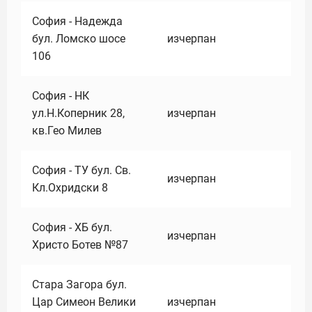
София - Надежда
бул. Ломско шосе
изчерпан
106
София - НК
ул.Н.Коперник 28,
изчерпан
кв.Гео Милев
София - ТУ бул. Св.
изчерпан
Кл.Охридски 8
София - ХБ бул.
изчерпан
Христо Ботев №87
Стара Загора бул.
Цар Симеон Велики
изчерпан