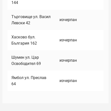
144
Търговище ул. Васил
изчерпан
Левски 42
Хасково бул.
изчерпан
България 162
Шумен ул. Цар
изчерпан
Освободител 69
Ямбол ул. Преслав
изчерпан
64