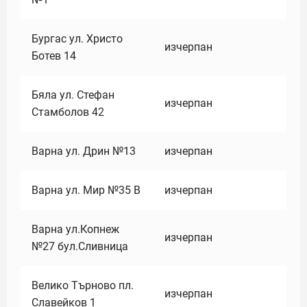
Бургас ул. Христо
изчерпан
Ботев 14
Бяла ул. Стефан
изчерпан
Стамболов 42
Варна ул. Дрин №13
изчерпан
Варна ул. Мир №35 В
изчерпан
Варна ул.Копнеж
изчерпан
№27 бул.Сливница
Велико Търново пл.
изчерпан
Славейков 1