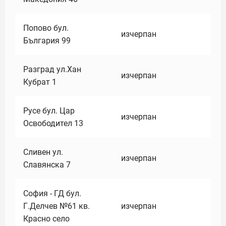
Попово бул.
изчерпан
България 99
Разград ул.Хан
изчерпан
Кубрат 1
Русе бул. Цар
изчерпан
Освободител 13
Сливен ул.
изчерпан
Славянска 7
София - ГД бул.
Г.Делчев №61 кв.
изчерпан
Красно село