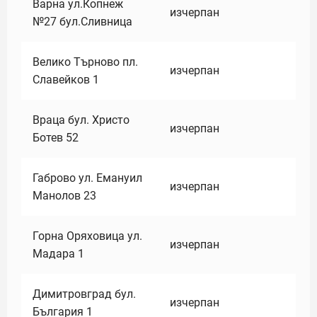
Варна ул.Копнеж
изчерпан
№27 бул.Сливница
Велико Търново пл.
изчерпан
Славейков 1
Враца бул. Христо
изчерпан
Ботев 52
Габрово ул. Емануил
изчерпан
Манолов 23
Горна Оряховица ул.
изчерпан
Мадара 1
Димитровград бул.
изчерпан
България 1