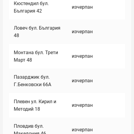
Кюстендил бул.
изчерпан
България 42
Ловеч бул. България
изчерпан
48
Монтана бул. Трети
изчерпан
Март 48
Пазарджик бул.
изчерпан
Г.Бенковски 66А
Плевен ул. Кирил и
изчерпан
Методий 18
Пловдив бул.
изчерпан
Македония 46