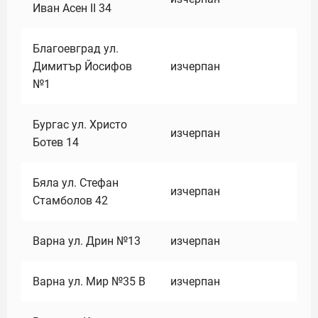
Иван Асен II 34
Благоевград ул.
Димитър Йосифов
изчерпан
№1
Бургас ул. Христо
изчерпан
Ботев 14
Бяла ул. Стефан
изчерпан
Стамболов 42
Варна ул. Дрин №13
изчерпан
Варна ул. Мир №35 В
изчерпан