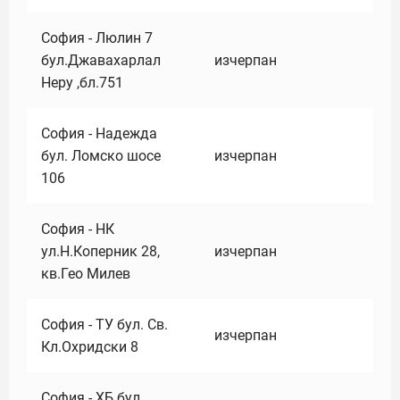
София - Люлин 7
бул.Джавахарлал
изчерпан
Неру ,бл.751
София - Надежда
бул. Ломско шосе
изчерпан
106
София - НК
ул.Н.Коперник 28,
изчерпан
кв.Гео Милев
София - ТУ бул. Св.
изчерпан
Кл.Охридски 8
София - ХБ бул.