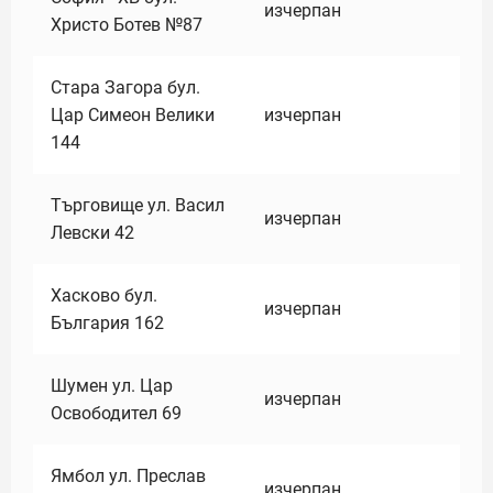
изчерпан
Христо Ботев №87
Стара Загора бул.
Цар Симеон Велики
изчерпан
144
Търговище ул. Васил
изчерпан
Левски 42
Хасково бул.
изчерпан
България 162
Шумен ул. Цар
изчерпан
Освободител 69
Ямбол ул. Преслав
изчерпан