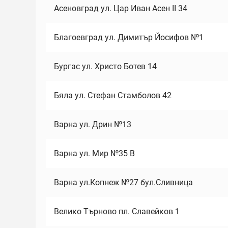
Асеновград ул. Цар Иван Асен II 34
Благоевград ул. Димитър Йосифов №1
Бургас ул. Христо Ботев 14
Бяла ул. Стефан Стамболов 42
Варна ул. Дрин №13
Варна ул. Мир №35 В
Варна ул.Копнеж №27 бул.Сливница
Велико Търново пл. Славейков 1