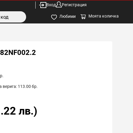
Вход
Регистрация
Моята количка
Любими
C82NF002.2
р.
 верига:
113.00
бр.
.22
лв.)