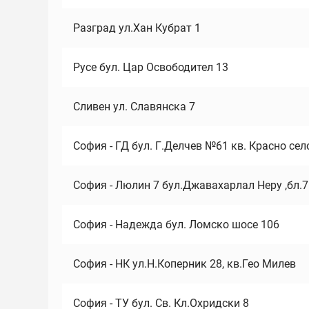
Разград ул.Хан Кубрат 1
Русе бул. Цар Освободител 13
Сливен ул. Славянска 7
София - ГД бул. Г.Делчев №61 кв. Красно сел
София - Люлин 7 бул.Джавахарлал Неру ,бл.
София - Надежда бул. Ломско шосе 106
София - НК ул.Н.Коперник 28, кв.Гео Милев
София - ТУ бул. Св. Кл.Охридски 8