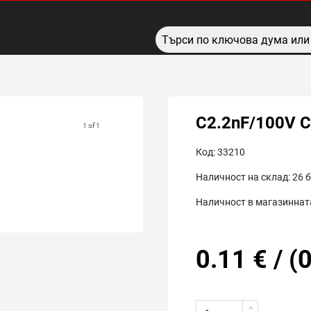
C2.2nF/100V 
1 of 1
Код:
33210
Наличност на склад:
26
б
Наличност в магазинната
0.11
€
/
(
0