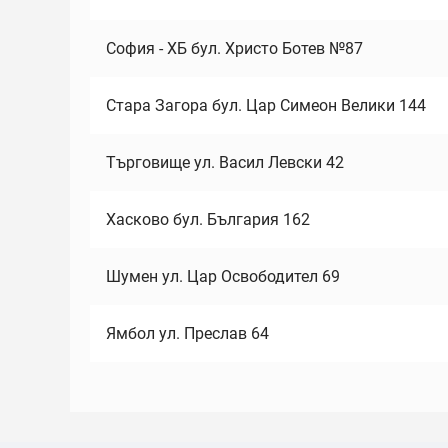
София - ХБ бул. Христо Ботев №87
Стара Загора бул. Цар Симеон Велики 144
Търговище ул. Васил Левски 42
Хасково бул. България 162
Шумен ул. Цар Освободител 69
Ямбол ул. Преслав 64