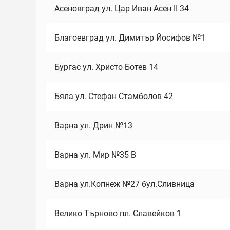
Асеновград ул. Цар Иван Асен II 34
Благоевград ул. Димитър Йосифов №1
Бургас ул. Христо Ботев 14
Бяла ул. Стефан Стамболов 42
Варна ул. Дрин №13
Варна ул. Мир №35 В
Варна ул.Копнеж №27 бул.Сливница
Велико Търново пл. Славейков 1