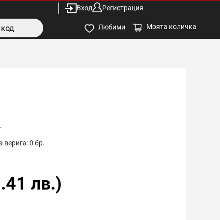
Вход
Регистрация
Моята количка
Любими
.
 верига:
0
бр.
.41
лв.)