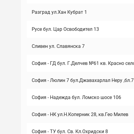
Разград ул.Хан Кубрат 1
Русе бул. Цар Освободител 13
Сливен ул. Славянска 7
София - ГД бул. Г.Делчев №61 кв. Красно сел
София - Люлин 7 бул.Джавахарлал Неру ,бл.
София - Надежда бул. Ломско шосе 106
София - НК ул.Н.Коперник 28, кв.Гео Милев
София - ТУ бул. Св. Кл.Охридски 8