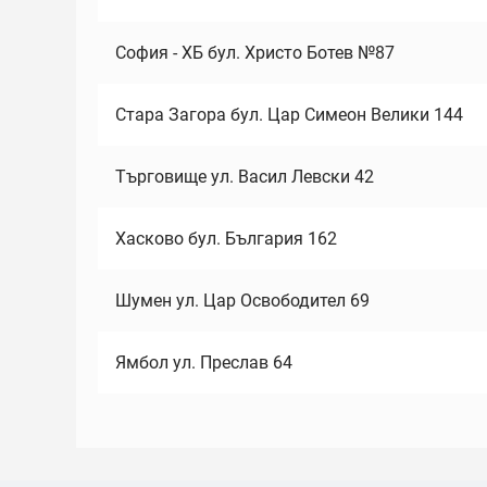
София - ХБ бул. Христо Ботев №87
Стара Загора бул. Цар Симеон Велики 144
Търговище ул. Васил Левски 42
Хасково бул. България 162
Шумен ул. Цар Освободител 69
Ямбол ул. Преслав 64