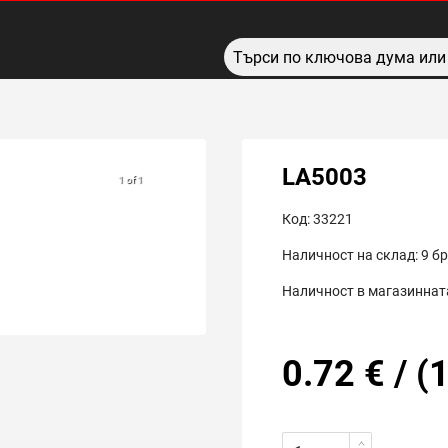
LA5003
1 of 1
Код:
33221
Наличност на склад:
9
бр
Наличност в магазинната
0.72
€
/
(
1