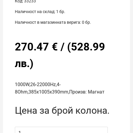
Код:
33233
Наличност на склад:
1
бр.
Наличност в магазинната верига:
0
бр.
270.47
€
/
(
528.99
лв.)
1000W,26-22000Hz,4-
8Ohm,385x1005x390mm,Произв: Магнат
Цена за брой колона.