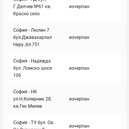
Г.Делчев №61 кв.
изчерпан
Красно село
София - Люлин 7
бул.Джавахарлал
изчерпан
Неру ,бл.751
София - Надежда
бул. Ломско шосе
изчерпан
106
София - НК
ул.Н.Коперник 28,
изчерпан
кв.Гео Милев
София - ТУ бул. Св.
изчерпан