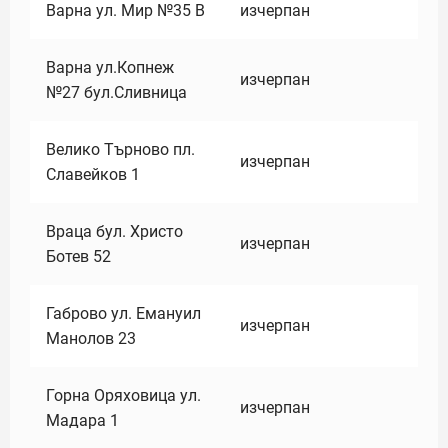
Варна ул. Мир №35 В
изчерпан
Варна ул.Копнеж
изчерпан
№27 бул.Сливница
Велико Търново пл.
изчерпан
Славейков 1
Враца бул. Христо
изчерпан
Ботев 52
Габрово ул. Емануил
изчерпан
Манолов 23
Горна Оряховица ул.
изчерпан
Мадара 1