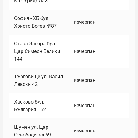
Кл.Охридски 8
София - ХБ бул.
изчерпан
Христо Ботев №87
Стара Загора бул.
Цар Симеон Велики
изчерпан
144
Търговище ул. Васил
изчерпан
Левски 42
Хасково бул.
изчерпан
България 162
Шумен ул. Цар
изчерпан
Освободител 69