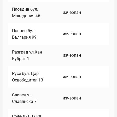
Пловдив бул.
изчерпан
Македония 46
Попово бул.
изчерпан
България 99
Разград ул.Хан
изчерпан
Кубрат 1
Русе бул. Цар
изчерпан
Освободител 13
Сливен ул.
изчерпан
Славянска 7
София - ГД бул.