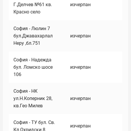
Г.Делчев №61 кв.
изчерпан
Красно село
София - Люлин 7
бул.Джавахарлал
изчерпан
Неру ,бл.751
София - Надежда
бул. Ломско шосе
изчерпан
106
София - НК
ул.Н.Коперник 28,
изчерпан
кв.Гео Милев
София - ТУ бул. Св.
изчерпан
Кл.Охридски 8