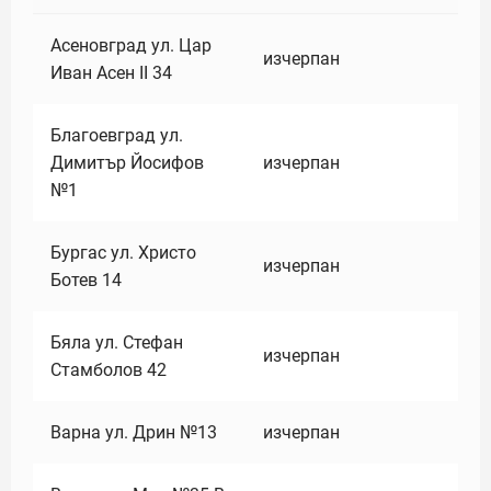
Асеновград ул. Цар
изчерпан
Иван Асен II 34
Благоевград ул.
Димитър Йосифов
изчерпан
№1
Бургас ул. Христо
изчерпан
Ботев 14
Бяла ул. Стефан
изчерпан
Стамболов 42
Варна ул. Дрин №13
изчерпан