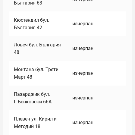
България 63
Кюстендил бул.
изчерпан
България 42
Ловеч бул. България
изчерпан
48
Монтана бул. Трети
изчерпан
Март 48
Пазарджик бул.
изчерпан
Г.Бенковски 66А
Плевен ул. Кирил и
изчерпан
Методий 18