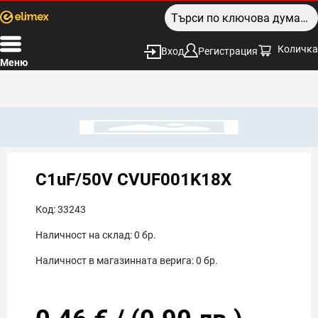
Количка
Вход
Регистрация
Меню
C1uF/50V CVUF001K18X
Код:
33243
Наличност на склад:
0
бр.
Наличност в магазинната верига:
0
бр.