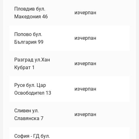
Пловдив бул.
изчерпан
Македония 46
Попово бул.
изчерпан
България 99
Разград ул.Хан
изчерпан
Кубрат 1
Русе бул. Цар
изчерпан
Освободител 13
Сливен ул.
изчерпан
Славянска 7
София - ГД бул.