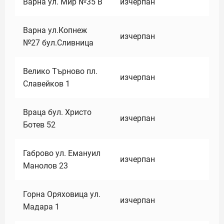
Варна ул. Мир №35 В
изчерпан
Варна ул.Копнеж
изчерпан
№27 бул.Сливница
Велико Търново пл.
изчерпан
Славейков 1
Враца бул. Христо
изчерпан
Ботев 52
Габрово ул. Емануил
изчерпан
Манолов 23
Горна Оряховица ул.
изчерпан
Мадара 1