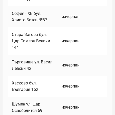
София - ХБ бул.
изчерпан
Христо Ботев №87
Стара Загора бул.
Цар Симеон Велики
изчерпан
144
Търговище ул. Васил
изчерпан
Левски 42
Хасково бул.
изчерпан
България 162
Шумен ул. Цар
изчерпан
Освободител 69