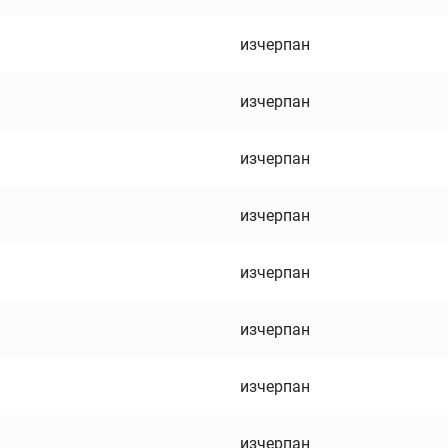
изчерпан
изчерпан
изчерпан
изчерпан
изчерпан
изчерпан
изчерпан
изчерпан