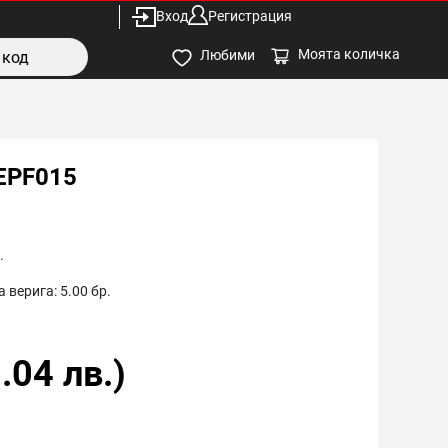
Вход
Регистрация
Моята количка
Любими
EPF015
.
 верига:
5.00
бр.
.04
лв.)