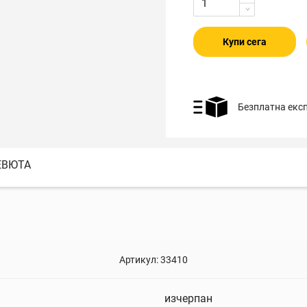
Купи сега
Безплатна екс
ЕВЮТА
Артикул:
33410
изчерпан