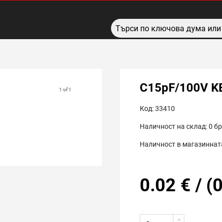
C15pF/100V K
1 of 1
Код:
33410
Наличност на склад:
0
бр
Наличност в магазинната
0.02
€
/
(
0