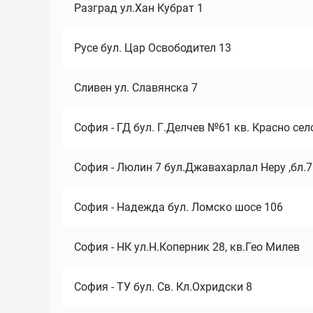
Разград ул.Хан Кубрат 1
Русе бул. Цар Освободител 13
Сливен ул. Славянска 7
София - ГД бул. Г.Делчев №61 кв. Красно сел
София - Люлин 7 бул.Джавахарлал Неру ,бл.
София - Надежда бул. Ломско шосе 106
София - НК ул.Н.Коперник 28, кв.Гео Милев
София - ТУ бул. Св. Кл.Охридски 8