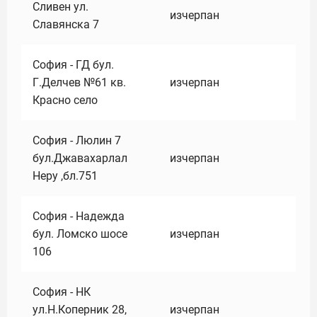
Сливен ул.
изчерпан
Славянска 7
София - ГД бул.
Г.Делчев №61 кв.
изчерпан
Красно село
София - Люлин 7
бул.Джавахарлал
изчерпан
Неру ,бл.751
София - Надежда
бул. Ломско шосе
изчерпан
106
София - НК
ул.Н.Коперник 28,
изчерпан