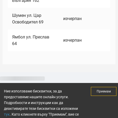
България 162
Шумен ул. Цар
изчерпан
Освободител 69
Ямбол ул. Преслав
изчерпан
64
Ние използваме бисквитки, за да
Приемам
предоставяме нашите онлайн услуги.
Подробности и инструкции как да
деактивирате тези бисквитки са изложени
тук
. Като кликнете върху "Приемам", вие се