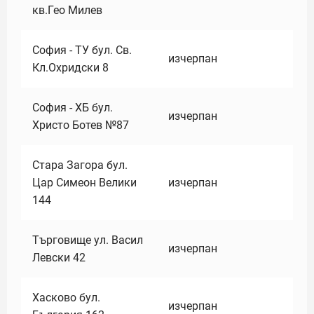
кв.Гео Милев
София - ТУ бул. Св.
изчерпан
Кл.Охридски 8
София - ХБ бул.
изчерпан
Христо Ботев №87
Стара Загора бул.
Цар Симеон Велики
изчерпан
144
Търговище ул. Васил
изчерпан
Левски 42
Хасково бул.
изчерпан