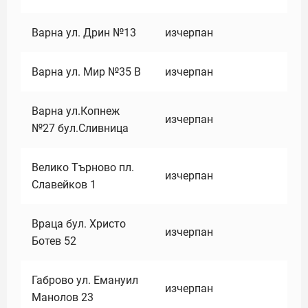
Варна ул. Дрин №13
изчерпан
Варна ул. Мир №35 В
изчерпан
Варна ул.Копнеж
изчерпан
№27 бул.Сливница
Велико Търново пл.
изчерпан
Славейков 1
Враца бул. Христо
изчерпан
Ботев 52
Габрово ул. Емануил
изчерпан
Манолов 23