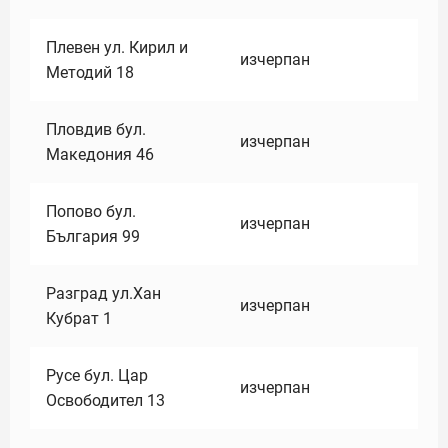
Плевен ул. Кирил и
изчерпан
Методий 18
Пловдив бул.
изчерпан
Македония 46
Попово бул.
изчерпан
България 99
Разград ул.Хан
изчерпан
Кубрат 1
Русе бул. Цар
изчерпан
Освободител 13