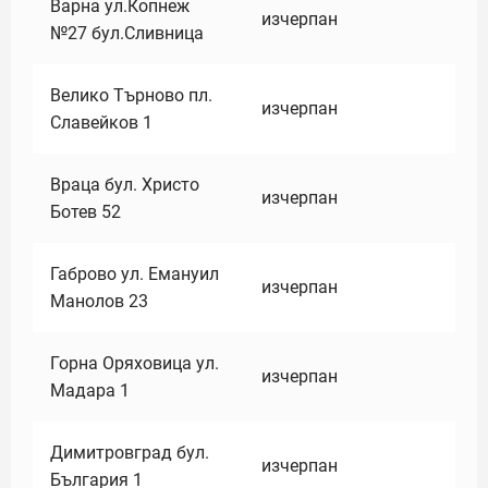
Варна ул.Копнеж
изчерпан
№27 бул.Сливница
Велико Търново пл.
изчерпан
Славейков 1
Враца бул. Христо
изчерпан
Ботев 52
Габрово ул. Емануил
изчерпан
Манолов 23
Горна Оряховица ул.
изчерпан
Мадара 1
Димитровград бул.
изчерпан
България 1