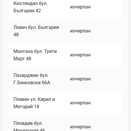
Кюстендил бул.
изчерпан
България 42
Ловеч бул. България
изчерпан
48
Монтана бул. Трети
изчерпан
Март 48
Пазарджик бул.
изчерпан
Г.Бенковски 66А
Плевен ул. Кирил и
изчерпан
Методий 18
Пловдив бул.
изчерпан
Македония 46