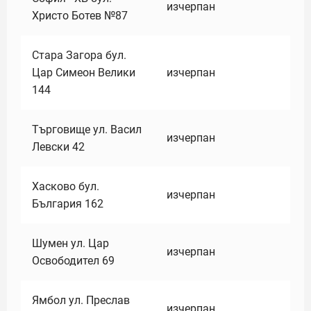
изчерпан
Христо Ботев №87
Стара Загора бул.
Цар Симеон Велики
изчерпан
144
Търговище ул. Васил
изчерпан
Левски 42
Хасково бул.
изчерпан
България 162
Шумен ул. Цар
изчерпан
Освободител 69
Ямбол ул. Преслав
изчерпан