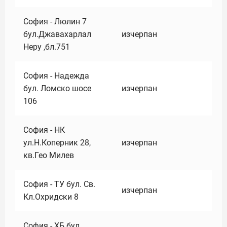
София - Люлин 7
бул.Джавахарлал
изчерпан
Неру ,бл.751
София - Надежда
бул. Ломско шосе
изчерпан
106
София - НК
ул.Н.Коперник 28,
изчерпан
кв.Гео Милев
София - ТУ бул. Св.
изчерпан
Кл.Охридски 8
София - ХБ бул.