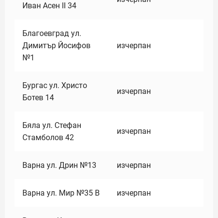
Иван Асен II 34
Благоевград ул.
Димитър Йосифов
изчерпан
№1
Бургас ул. Христо
изчерпан
Ботев 14
Бяла ул. Стефан
изчерпан
Стамболов 42
Варна ул. Дрин №13
изчерпан
Варна ул. Мир №35 В
изчерпан