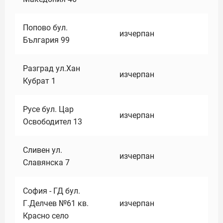
Попово бул.
изчерпан
България 99
Разград ул.Хан
изчерпан
Кубрат 1
Русе бул. Цар
изчерпан
Освободител 13
Сливен ул.
изчерпан
Славянска 7
София - ГД бул.
Г.Делчев №61 кв.
изчерпан
Красно село