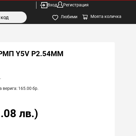
Вход
Регистрация
Моята количка
Любими
КРМП Y5V P2.54MM
.
 верига:
165.00
бр.
.08
лв.)