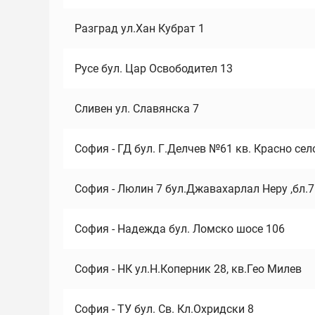
Разград ул.Хан Кубрат 1
Русе бул. Цар Освободител 13
Сливен ул. Славянска 7
София - ГД бул. Г.Делчев №61 кв. Красно сел
София - Люлин 7 бул.Джавахарлал Неру ,бл.
София - Надежда бул. Ломско шосе 106
София - НК ул.Н.Коперник 28, кв.Гео Милев
София - ТУ бул. Св. Кл.Охридски 8