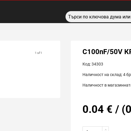
C100nF/50V 
1 of 1
Код:
34303
Наличност на склад:
4
бр
Наличност в магазинната
0.04
€
/
(
0