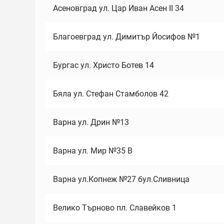
Асеновград ул. Цар Иван Асен II 34
Благоевград ул. Димитър Йосифов №1
Бургас ул. Христо Ботев 14
Бяла ул. Стефан Стамболов 42
Варна ул. Дрин №13
Варна ул. Мир №35 В
Варна ул.Копнеж №27 бул.Сливница
Велико Търново пл. Славейков 1