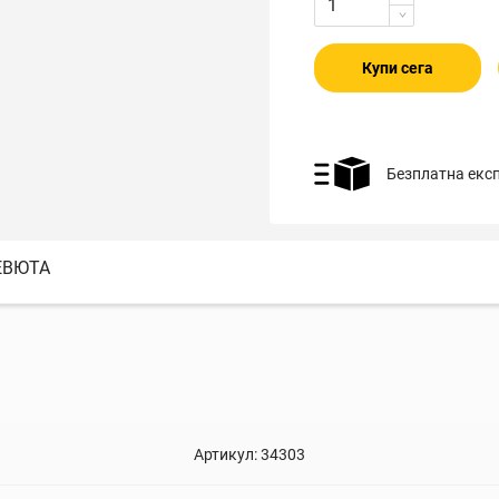
Купи сега
Безплатна екс
ЕВЮТА
Артикул:
34303