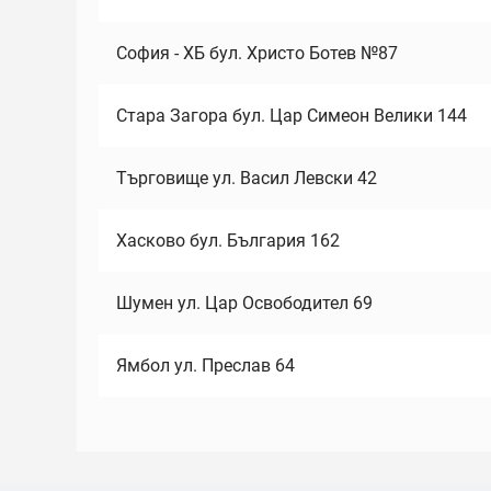
София - ХБ бул. Христо Ботев №87
Стара Загора бул. Цар Симеон Велики 144
Търговище ул. Васил Левски 42
Хасково бул. България 162
Шумен ул. Цар Освободител 69
Ямбол ул. Преслав 64