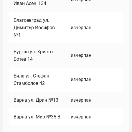
Иван Асен II 34
Благоевград ул.
Димитър Йосифов
изчерпан
№1
Бургас ул. Христо
изчерпан
Ботев 14
Бяла ул. Стефан
изчерпан
Стамболов 42
Варна ул. Дрин №13
изчерпан
Варна ул. Мир №35 В
изчерпан