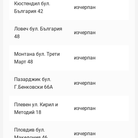
Кюстендил бул.
изчерпан
България 42
Ловеч бул. България
изчерпан
48
Монтана бул. Трети
изчерпан
Март 48
Пазарджик бул.
изчерпан
Г.Бенковски 66А
Плевен ул. Кирил и
изчерпан
Методий 18
Пловдив бул.
изчерпан
Македония 46