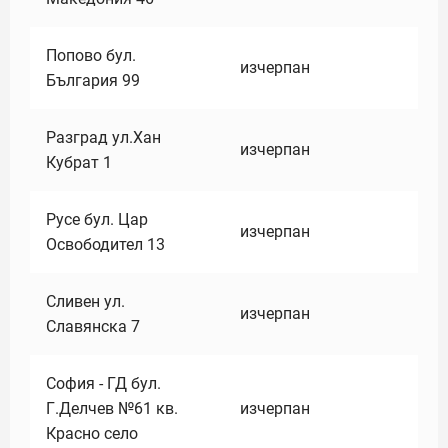
Попово бул.
изчерпан
България 99
Разград ул.Хан
изчерпан
Кубрат 1
Русе бул. Цар
изчерпан
Освободител 13
Сливен ул.
изчерпан
Славянска 7
София - ГД бул.
Г.Делчев №61 кв.
изчерпан
Красно село