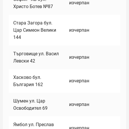
изчерпан
Христо Ботев №87
Стара Загора бул.
Цар Симеон Велики
изчерпан
144
Търговище ул. Васил
изчерпан
Левски 42
Хасково бул.
изчерпан
България 162
Шумен ул. Цар
изчерпан
Освободител 69
Ямбол ул. Преслав
изчерпан