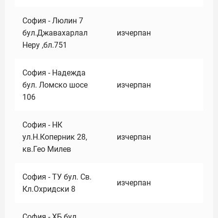
София - Люлин 7
бул.Джавахарлал
изчерпан
Неру ,бл.751
София - Надежда
бул. Ломско шосе
изчерпан
106
София - НК
ул.Н.Коперник 28,
изчерпан
кв.Гео Милев
София - ТУ бул. Св.
изчерпан
Кл.Охридски 8
София - ХБ бул.