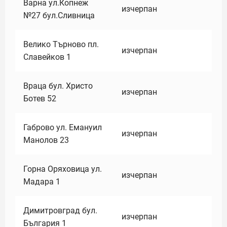
Варна ул.Копнеж
изчерпан
№27 бул.Сливница
Велико Търново пл.
изчерпан
Славейков 1
Враца бул. Христо
изчерпан
Ботев 52
Габрово ул. Емануил
изчерпан
Манолов 23
Горна Оряховица ул.
изчерпан
Мадара 1
Димитровград бул.
изчерпан
България 1