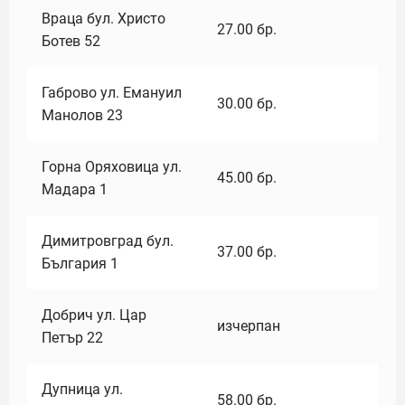
Враца бул. Христо
27.00
бр.
Ботев 52
Габрово ул. Емануил
30.00
бр.
Манолов 23
Горна Оряховица ул.
45.00
бр.
Мадара 1
Димитровград бул.
37.00
бр.
България 1
Добрич ул. Цар
изчерпан
Петър 22
Дупница ул.
58.00
бр.