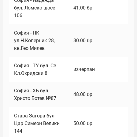
София - Надежда
бул. Ломско шосе
41.00
бр.
106
София - НК
ул.Н.Коперник 28,
30.00
бр.
кв.Гео Милев
София - ТУ бул. Св.
изчерпан
Кл.Охридски 8
София - ХБ бул.
48.00
бр.
Христо Ботев №87
Стара Загора бул.
Цар Симеон Велики
50.00
бр.
144