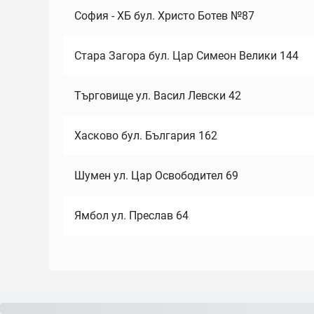
София - ХБ бул. Христо Ботев №87
Стара Загора бул. Цар Симеон Велики 144
Търговище ул. Васил Левски 42
Хасково бул. България 162
Шумен ул. Цар Освободител 69
Ямбол ул. Преслав 64