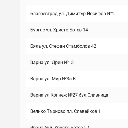
Благоевград ул. Димитър Йосифов №1
Бургас ул. Христо Ботев 14
Бяла ул. Стефан Стамболов 42
Варна ул. Дрин №13
Варна ул. Мир №35 В
Варна ул.Копнеж №27 бул.Сливница
Велико Търново пл. Славейков 1
Враца бул. Христо Ботев 52