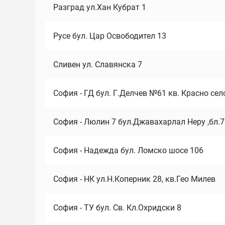
Разград ул.Хан Кубрат 1
Русе бул. Цар Освободител 13
Сливен ул. Славянска 7
София - ГД бул. Г.Делчев №61 кв. Красно сел
София - Люлин 7 бул.Джавахарлал Неру ,бл.
София - Надежда бул. Ломско шосе 106
София - НК ул.Н.Коперник 28, кв.Гео Милев
София - ТУ бул. Св. Кл.Охридски 8