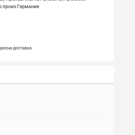
р.произ:Германия
пресна доставка.