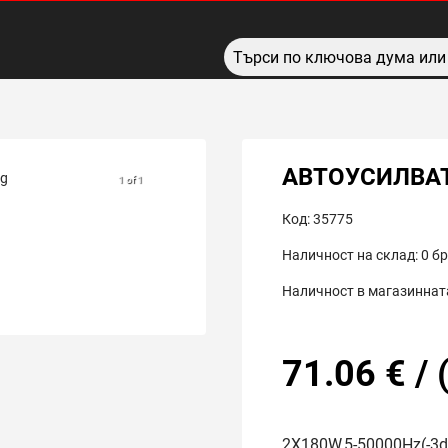
АВТОУСИЛВАТ
1 of 1
Код:
35775
Наличност на склад:
0
бр
Наличност в магазинната
71.06
€
/
2X180W,5-50000Hz(-3d