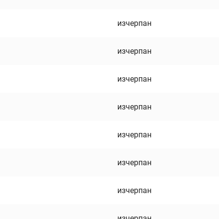
изчерпан
изчерпан
изчерпан
изчерпан
изчерпан
изчерпан
изчерпан
изчерпан