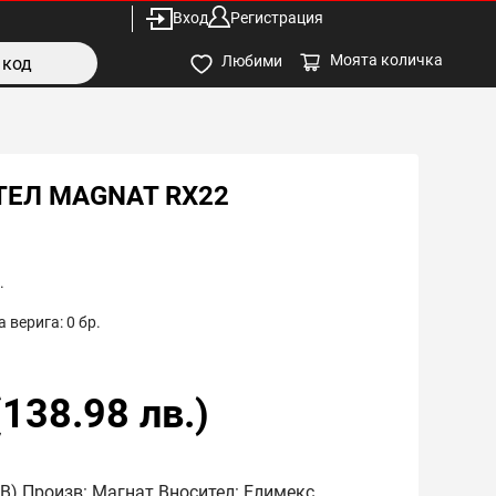
Вход
Регистрация
Моята количка
Любими
ЕЛ MAGNAT RX22
.
 верига:
0
бр.
(
138.98
лв.)
B) Произв: Магнат Вносител: Елимекс