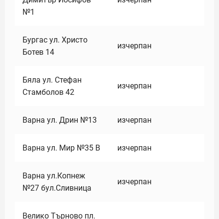
№1
Бургас ул. Христо
изчерпан
Ботев 14
Бяла ул. Стефан
изчерпан
Стамболов 42
Варна ул. Дрин №13
изчерпан
Варна ул. Мир №35 В
изчерпан
Варна ул.Копнеж
изчерпан
№27 бул.Сливница
Велико Търново пл.