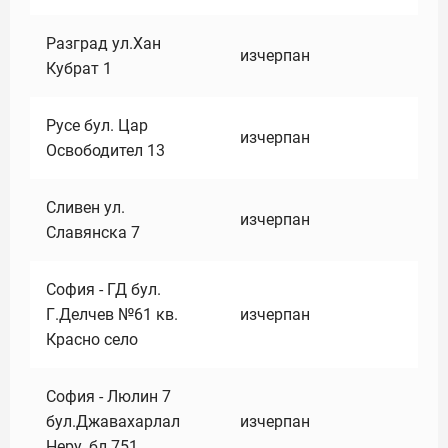
Разград ул.Хан
изчерпан
Кубрат 1
Русе бул. Цар
изчерпан
Освободител 13
Сливен ул.
изчерпан
Славянска 7
София - ГД бул.
Г.Делчев №61 кв.
изчерпан
Красно село
София - Люлин 7
бул.Джавахарлал
изчерпан
Неру ,бл.751