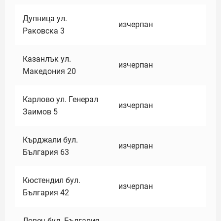
Дупница ул.
изчерпан
Раковска 3
Казанлък ул.
изчерпан
Македония 20
Карлово ул. Генерал
изчерпан
Заимов 5
Кърджали бул.
изчерпан
България 63
Кюстендил бул.
изчерпан
България 42
Ловеч бул. България