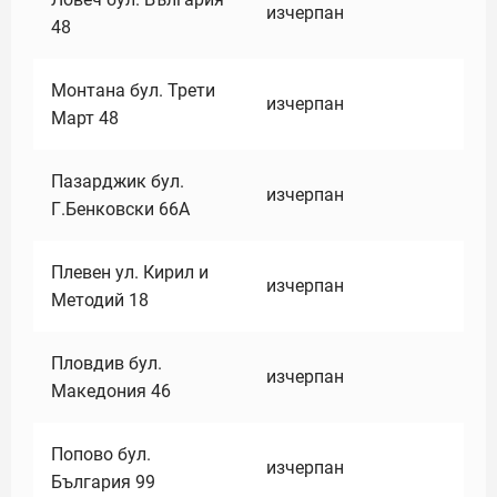
изчерпан
48
Монтана бул. Трети
изчерпан
Март 48
Пазарджик бул.
изчерпан
Г.Бенковски 66А
Плевен ул. Кирил и
изчерпан
Методий 18
Пловдив бул.
изчерпан
Македония 46
Попово бул.
изчерпан
България 99