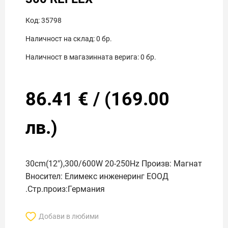
Код:
35798
Наличност на склад:
0
бр.
Наличност в магазинната верига:
0
бр.
86.41
€
/
(
169.00
лв.)
30cm(12"),300/600W 20-250Hz Произв: Магнат
Вносител: Елимекс инженеринг ЕООД
.Стр.произ:Германия
Добави в любими