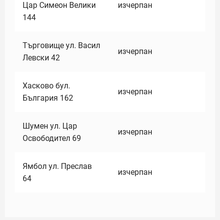
Цар Симеон Велики
изчерпан
144
Търговище ул. Васил
изчерпан
Левски 42
Хасково бул.
изчерпан
България 162
Шумен ул. Цар
изчерпан
Освободител 69
Ямбол ул. Преслав
изчерпан
64