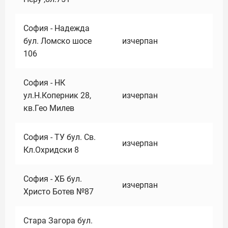
София - Надежда
бул. Ломско шосе
изчерпан
106
София - НК
ул.Н.Коперник 28,
изчерпан
кв.Гео Милев
София - ТУ бул. Св.
изчерпан
Кл.Охридски 8
София - ХБ бул.
изчерпан
Христо Ботев №87
Стара Загора бул.