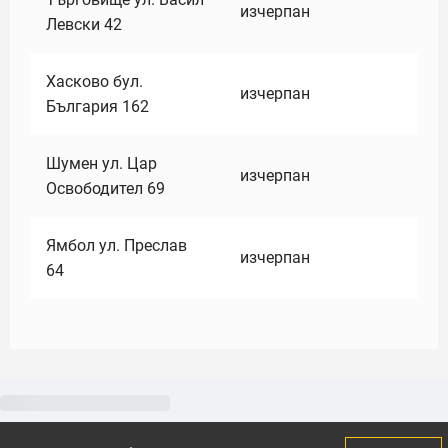
изчерпан
Левски 42
Хасково бул.
изчерпан
България 162
Шумен ул. Цар
изчерпан
Освободител 69
Ямбол ул. Преслав
изчерпан
64