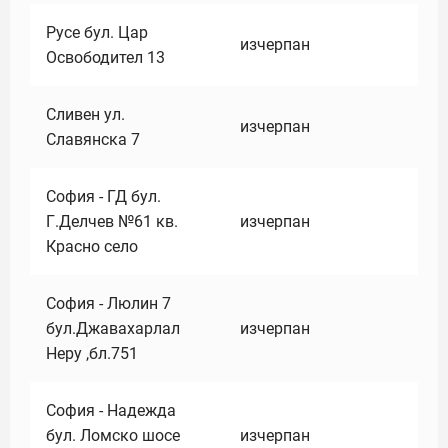
Русе бул. Цар
изчерпан
Освободител 13
Сливен ул.
изчерпан
Славянска 7
София - ГД бул.
Г.Делчев №61 кв.
изчерпан
Красно село
София - Люлин 7
бул.Джавахарлал
изчерпан
Неру ,бл.751
София - Надежда
бул. Ломско шосе
изчерпан