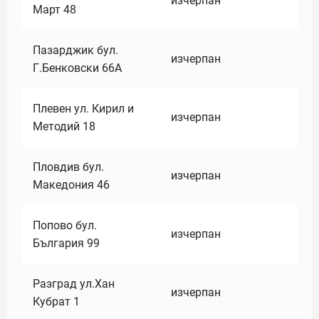
изчерпан
Март 48
Пазарджик бул.
изчерпан
Г.Бенковски 66А
Плевен ул. Кирил и
изчерпан
Методий 18
Пловдив бул.
изчерпан
Македония 46
Попово бул.
изчерпан
България 99
Разград ул.Хан
изчерпан
Кубрат 1