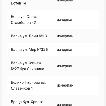
изчерпан
Ботев 14
Бяла ул. Стефан
изчерпан
Стамболов 42
Варна ул. Дрин №13
изчерпан
Варна ул. Мир №35 В
изчерпан
Варна ул.Копнеж
изчерпан
№27 бул.Сливница
Велико Търново пл.
изчерпан
Славейков 1
Враца бул. Христо
изчерпан