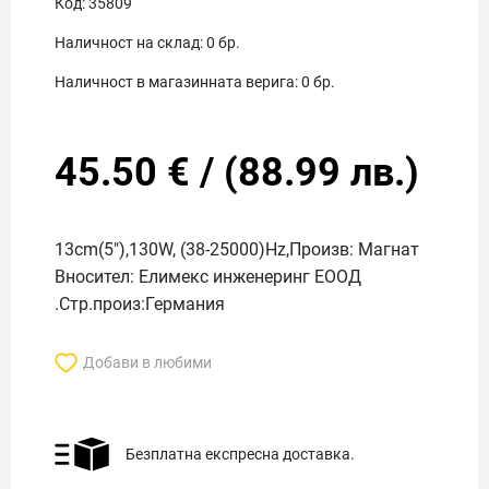
Код:
35809
Наличност на склад:
0
бр.
Наличност в магазинната верига:
0
бр.
45.50
€
/
(
88.99
лв.)
13cm(5"),130W, (38-25000)Hz,Произв: Магнат
Вносител: Елимекс инженеринг ЕООД
.Стр.произ:Германия
Добави в любими
Безплатна експресна доставка.