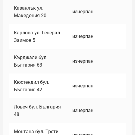
Казанлък ул.
изчерпан
Македония 20
Карлово ул. Генерал
изчерпан
Заимов 5
Кърджали бул.
изчерпан
България 63
Кюстендил бул.
изчерпан
България 42
Ловеч бул. България
изчерпан
48
Монтана бул. Трети