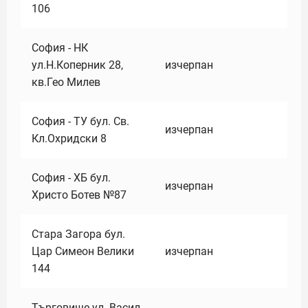
106
София - НК
ул.Н.Коперник 28,
изчерпан
кв.Гео Милев
София - ТУ бул. Св.
изчерпан
Кл.Охридски 8
София - ХБ бул.
изчерпан
Христо Ботев №87
Стара Загора бул.
Цар Симеон Велики
изчерпан
144
Търговище ул. Васил