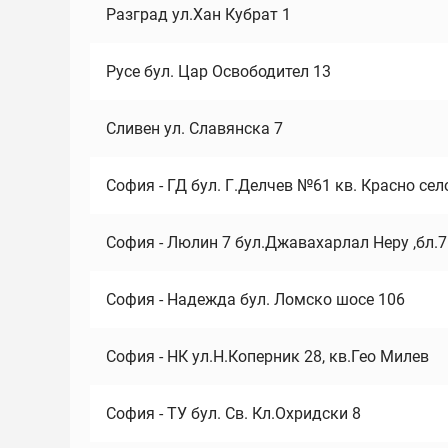
Разград ул.Хан Кубрат 1
Русе бул. Цар Освободител 13
Сливен ул. Славянска 7
София - ГД бул. Г.Делчев №61 кв. Красно сел
София - Люлин 7 бул.Джавахарлал Неру ,бл.
София - Надежда бул. Ломско шосе 106
София - НК ул.Н.Коперник 28, кв.Гео Милев
София - ТУ бул. Св. Кл.Охридски 8