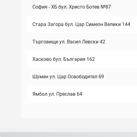
София - ХБ бул. Христо Ботев №87
Стара Загора бул. Цар Симеон Велики 144
Търговище ул. Васил Левски 42
Хасково бул. България 162
Шумен ул. Цар Освободител 69
Ямбол ул. Преслав 64