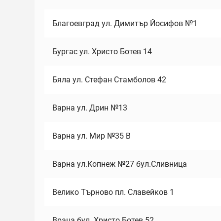
Благоевград ул. Димитър Йосифов №1
Бургас ул. Христо Ботев 14
Бяла ул. Стефан Стамболов 42
Варна ул. Дрин №13
Варна ул. Мир №35 В
Варна ул.Копнеж №27 бул.Сливница
Велико Търново пл. Славейков 1
Враца бул. Христо Ботев 52