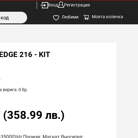
Вход
Регистрация
Моята количка
Любими
DGE 216 - KIT
.
 верига:
0
бр.
/
(
358.99
лв.)
6-35000)Hz,Произв: Магнат Вносител: