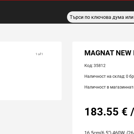
MAGNAT NEW E
1 of 1
Код:
35812
Наличност на склад:
0
бр
Наличност в магазинната
183.55
€
16.5cm(6.5"),460W, (2