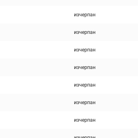
изчерпан
изчерпан
изчерпан
изчерпан
изчерпан
изчерпан
изчерпан
изчерпан