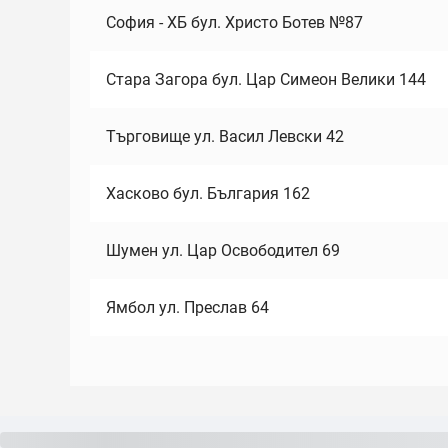
София - ХБ бул. Христо Ботев №87
Стара Загора бул. Цар Симеон Велики 144
Търговище ул. Васил Левски 42
Хасково бул. България 162
Шумен ул. Цар Освободител 69
Ямбол ул. Преслав 64