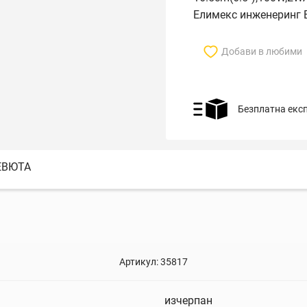
Елимекс инженеринг 
Добави в любими
Безплатна екс
ЕВЮТА
Артикул:
35817
изчерпан