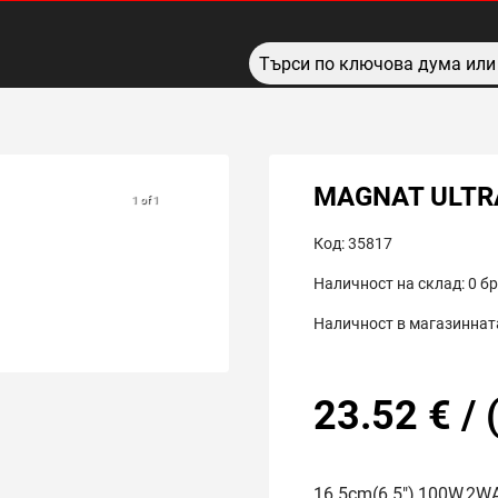
MAGNAT ULTRA
1 of 1
Код:
35817
Наличност на склад:
0
бр
Наличност в магазинната
23.52
€
/
16.5cm(6.5"),100W,2W