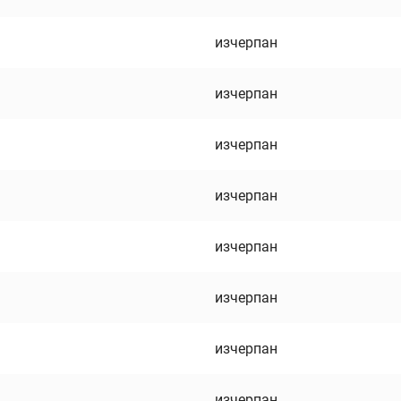
изчерпан
изчерпан
изчерпан
изчерпан
изчерпан
изчерпан
изчерпан
изчерпан