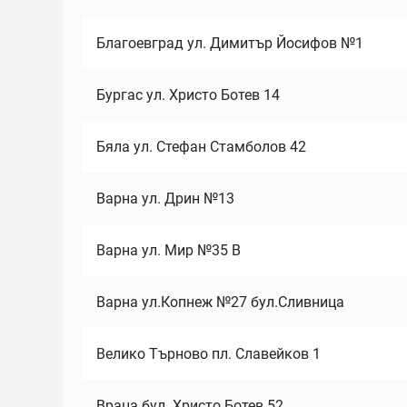
Благоевград ул. Димитър Йосифов №1
Бургас ул. Христо Ботев 14
Бяла ул. Стефан Стамболов 42
Варна ул. Дрин №13
Варна ул. Мир №35 В
Варна ул.Копнеж №27 бул.Сливница
Велико Търново пл. Славейков 1
Враца бул. Христо Ботев 52