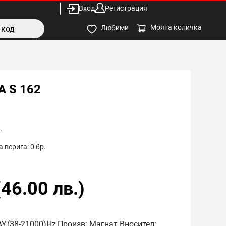
Вход
Регистрация
Моята количка
Любими
 S 162
.
 верига:
0
бр.
(
46.00
лв.)
AY,(38-21000)Hz,Произв: Магнат Вносител: