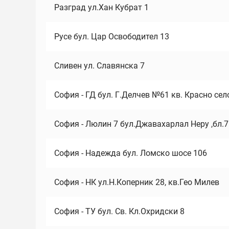
Разград ул.Хан Кубрат 1
Русе бул. Цар Освободител 13
Сливен ул. Славянска 7
София - ГД бул. Г.Делчев №61 кв. Красно сел
София - Люлин 7 бул.Джавахарлал Неру ,бл.
София - Надежда бул. Ломско шосе 106
София - НК ул.Н.Коперник 28, кв.Гео Милев
София - ТУ бул. Св. Кл.Охридски 8