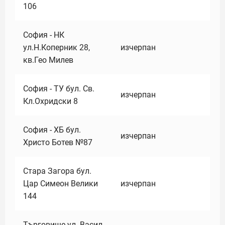
106
София - НК
ул.Н.Коперник 28,
изчерпан
кв.Гео Милев
София - ТУ бул. Св.
изчерпан
Кл.Охридски 8
София - ХБ бул.
изчерпан
Христо Ботев №87
Стара Загора бул.
Цар Симеон Велики
изчерпан
144
Търговище ул. Васил