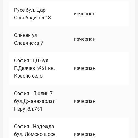
Русе бул. Цар
изчерпан
Освободител 13
Сливен ул.
изчерпан
Славянска 7
София - ГД бул.
Г.Делчев №61 кв.
изчерпан
Красно село
София - Люлин 7
бул.Джавахарлал
изчерпан
Неру ,бл.751
София - Надежда
бул. Ломско шосе
изчерпан