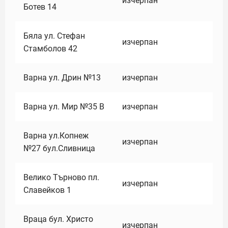
изчерпан
Ботев 14
Бяла ул. Стефан
изчерпан
Стамболов 42
Варна ул. Дрин №13
изчерпан
Варна ул. Мир №35 В
изчерпан
Варна ул.Копнеж
изчерпан
№27 бул.Сливница
Велико Търново пл.
изчерпан
Славейков 1
Враца бул. Христо
изчерпан