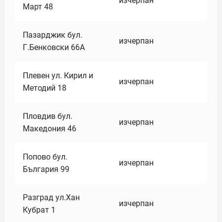
изчерпан
Март 48
Пазарджик бул.
изчерпан
Г.Бенковски 66А
Плевен ул. Кирил и
изчерпан
Методий 18
Пловдив бул.
изчерпан
Македония 46
Попово бул.
изчерпан
България 99
Разград ул.Хан
изчерпан
Кубрат 1