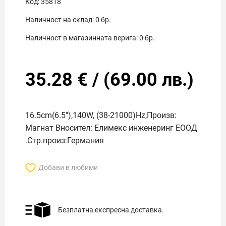
Код:
35818
Наличност на склад:
0
бр.
Наличност в магазинната верига:
0
бр.
35.28
€
/
(
69.00
лв.)
16.5cm(6.5"),140W, (38-21000)Hz,Произв:
Магнат Вносител: Елимекс инженеринг ЕООД
.Стр.произ:Германия
Добави в любими
Безплатна експресна доставка.