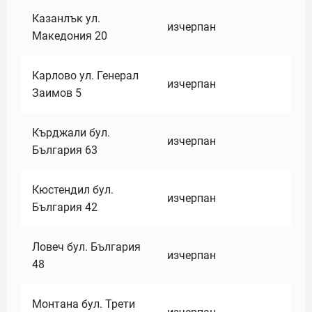
Казанлък ул.
изчерпан
Македония 20
Карлово ул. Генерал
изчерпан
Заимов 5
Кърджали бул.
изчерпан
България 63
Кюстендил бул.
изчерпан
България 42
Ловеч бул. България
изчерпан
48
Монтана бул. Трети