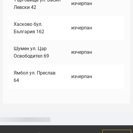
изчерпан
Левски 42
Хасково бул.
изчерпан
България 162
Шумен ул. Цар
изчерпан
Освободител 69
Ямбол ул. Преслав
изчерпан
64