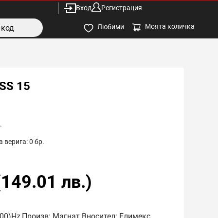
Вход
Регистрация
Моята количка
Любими
SS 15
.
 верига:
0
бр.
(
149.01
лв.)
500)Hz,Произв: Магнат Вносител: Елимекс