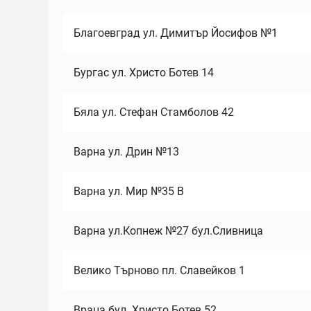
Благоевград ул. Димитър Йосифов №1
Бургас ул. Христо Ботев 14
Бяла ул. Стефан Стамболов 42
Варна ул. Дрин №13
Варна ул. Мир №35 В
Варна ул.Копнеж №27 бул.Сливница
Велико Търново пл. Славейков 1
Враца бул. Христо Ботев 52