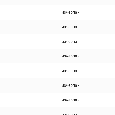
изчерпан
изчерпан
изчерпан
изчерпан
изчерпан
изчерпан
изчерпан
изчерпан