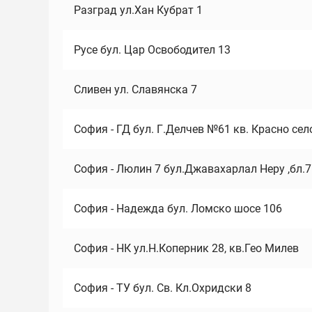
Разград ул.Хан Кубрат 1
Русе бул. Цар Освободител 13
Сливен ул. Славянска 7
София - ГД бул. Г.Делчев №61 кв. Красно сел
София - Люлин 7 бул.Джавахарлал Неру ,бл.
София - Надежда бул. Ломско шосе 106
София - НК ул.Н.Коперник 28, кв.Гео Милев
София - ТУ бул. Св. Кл.Охридски 8