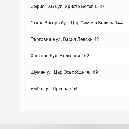
София - ХБ бул. Христо Ботев №87
Стара Загора бул. Цар Симеон Велики 144
Търговище ул. Васил Левски 42
Хасково бул. България 162
Шумен ул. Цар Освободител 69
Ямбол ул. Преслав 64