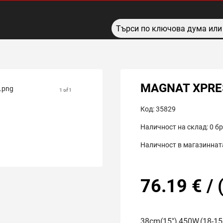
MAGNAT XPRE
1 of 1
Код:
35829
Наличност на склад:
0
бр
Наличност в магазинната
76.19
€
/
38cm(15"),450W,(18-1