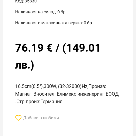
Код:
35830
Наличност на склад:
0
бр.
Наличност в магазинната верига:
0
бр.
76.19
€
/
(
149.01
лв.)
16.5cm(6.5"),300W, (32-32000)Hz,Произв:
Магнат Вносител: Елимекс инженеринг ЕООД
.Стр.произ:Германия
Добави в любими