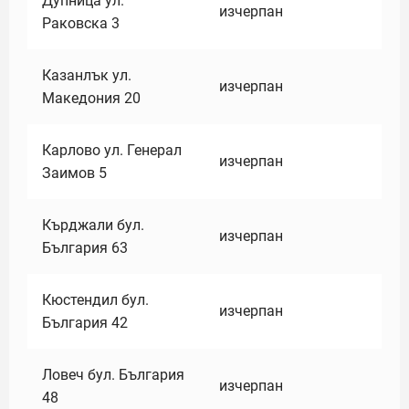
Дупница ул.
изчерпан
Раковска 3
Казанлък ул.
изчерпан
Македония 20
Карлово ул. Генерал
изчерпан
Заимов 5
Кърджали бул.
изчерпан
България 63
Кюстендил бул.
изчерпан
България 42
Ловеч бул. България
изчерпан
48