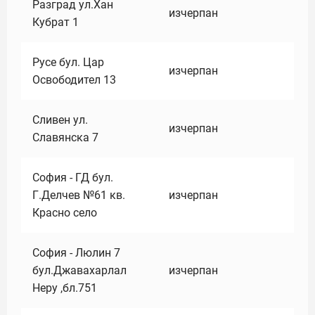
Разград ул.Хан
изчерпан
Кубрат 1
Русе бул. Цар
изчерпан
Освободител 13
Сливен ул.
изчерпан
Славянска 7
София - ГД бул.
Г.Делчев №61 кв.
изчерпан
Красно село
София - Люлин 7
бул.Джавахарлал
изчерпан
Неру ,бл.751