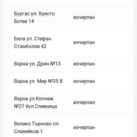
Бургас ул. Христо
изчерпан
Ботев 14
Бяла ул. Стефан
изчерпан
Стамболов 42
Варна ул. Дрин №13
изчерпан
Варна ул. Мир №35 В
изчерпан
Варна ул.Копнеж
изчерпан
№27 бул.Сливница
Велико Търново пл.
изчерпан
Славейков 1