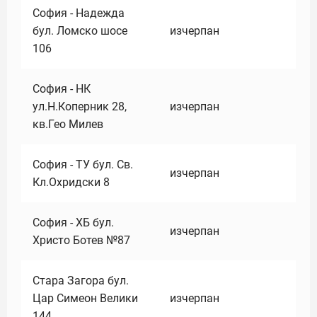
София - Надежда
бул. Ломско шосе
изчерпан
106
София - НК
ул.Н.Коперник 28,
изчерпан
кв.Гео Милев
София - ТУ бул. Св.
изчерпан
Кл.Охридски 8
София - ХБ бул.
изчерпан
Христо Ботев №87
Стара Загора бул.
Цар Симеон Велики
изчерпан
144