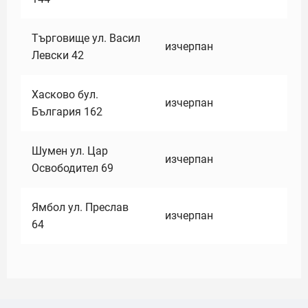
Търговище ул. Васил
изчерпан
Левски 42
Хасково бул.
изчерпан
България 162
Шумен ул. Цар
изчерпан
Освободител 69
Ямбол ул. Преслав
изчерпан
64