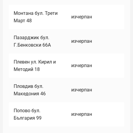
Монтана бул. Трети
изчерпан
Март 48
Пазарджик бул.
изчерпан
Г.Бенковски 66А
Плевен ул. Кирил и
изчерпан
Методий 18
Пловдив бул.
изчерпан
Македония 46
Попово бул.
изчерпан
България 99