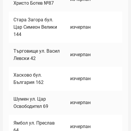
Христо Ботев №87
Стара Загора бул.
Цар Симеон Велики
изчерпан
144
Търговище ул. Васил
изчерпан
Левски 42
Хасково бул.
изчерпан
България 162
Шумен ул. Цар
изчерпан
Освободител 69
Ямбол ул. Преслав
изчерпан
64