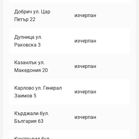
Добрич ул. Цар
изчерпан
Петър 22
Дупница ул.
изчерпан
Раковска 3
Казанлък ул.
изчерпан
Македония 20
Карлово ул. Генерал
изчерпан
Заимов 5
Кърджали бул.
изчерпан
България 63
Кюстендил бул.