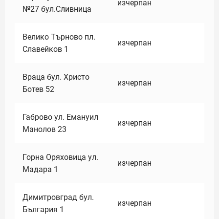
изчерпан
№27 бул.Сливница
Велико Търново пл.
изчерпан
Славейков 1
Враца бул. Христо
изчерпан
Ботев 52
Габрово ул. Емануил
изчерпан
Манолов 23
Горна Оряховица ул.
изчерпан
Мадара 1
Димитровград бул.
изчерпан
България 1