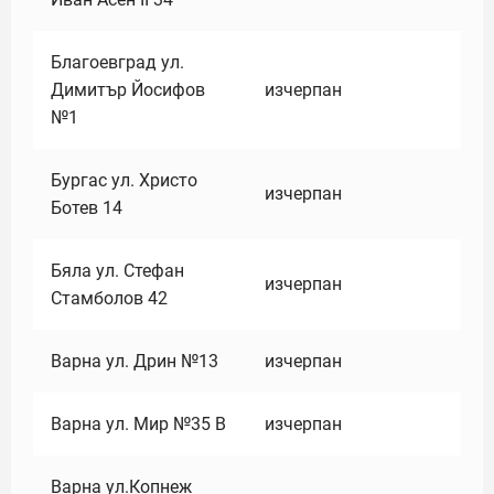
Благоевград ул.
Димитър Йосифов
изчерпан
№1
Бургас ул. Христо
изчерпан
Ботев 14
Бяла ул. Стефан
изчерпан
Стамболов 42
Варна ул. Дрин №13
изчерпан
Варна ул. Мир №35 В
изчерпан
Варна ул.Копнеж