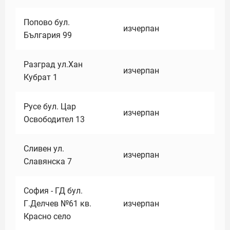
Попово бул.
изчерпан
България 99
Разград ул.Хан
изчерпан
Кубрат 1
Русе бул. Цар
изчерпан
Освободител 13
Сливен ул.
изчерпан
Славянска 7
София - ГД бул.
Г.Делчев №61 кв.
изчерпан
Красно село