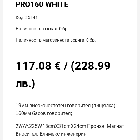
PRO160 WHITE
Код:
35841
Наличност на склад:
0
бр.
Наличност в магазинната верига:
0
бр.
117.08
€
/
(
228.99
лв.)
19мм високочестотен говорител (пищялка);
160мм басов говорител;
2WAY,225W,18cmX31cmX24cm,Произв: Магнат
Вносител: Елимекс инженеринг