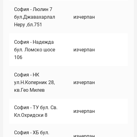
София - Люлин 7
бул.Джавахарлал
изчерпан
Неру ,бл.751
София - Надежда
бул. Ломско шосе
изчерпан
106
София - НК
ул.Н.Коперник 28,
изчерпан
кв.Гео Милев
София - ТУ бул. Св.
изчерпан
Кл.Охридски 8
София - ХБ бул.
изчерпан