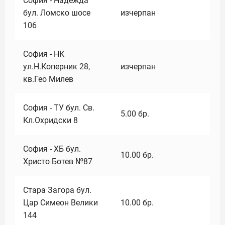
София - Надежда
бул. Ломско шосе
изчерпан
106
София - НК
ул.Н.Коперник 28,
изчерпан
кв.Гео Милев
София - ТУ бул. Св.
5.00
бр.
Кл.Охридски 8
София - ХБ бул.
10.00
бр.
Христо Ботев №87
Стара Загора бул.
Цар Симеон Велики
10.00
бр.
144