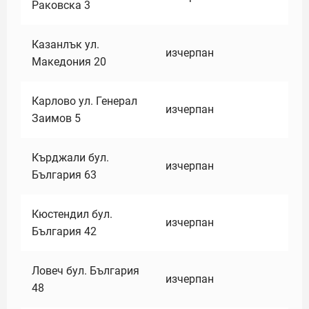
Раковска 3
Казанлък ул.
изчерпан
Македония 20
Карлово ул. Генерал
изчерпан
Заимов 5
Кърджали бул.
изчерпан
България 63
Кюстендил бул.
изчерпан
България 42
Ловеч бул. България
изчерпан
48