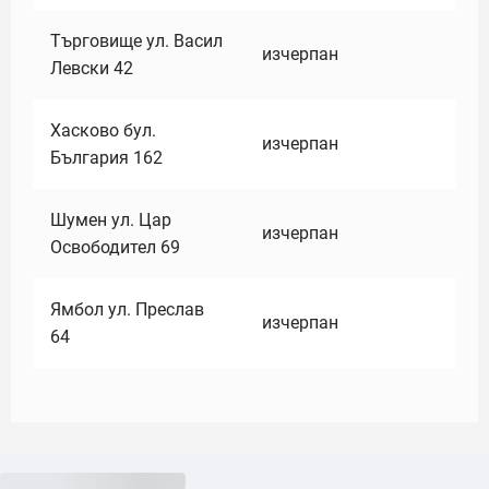
Търговище ул. Васил
изчерпан
Левски 42
Хасково бул.
изчерпан
България 162
Шумен ул. Цар
изчерпан
Освободител 69
Ямбол ул. Преслав
изчерпан
64