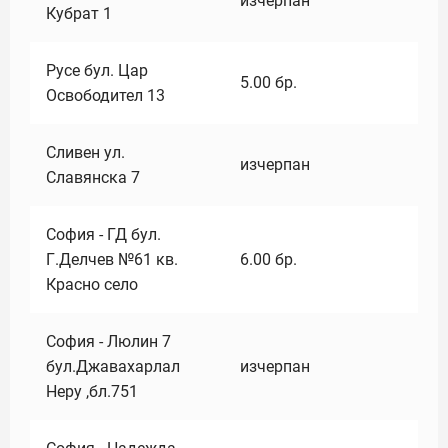
изчерпан
Кубрат 1
Русе бул. Цар
5.00
бр.
Освободител 13
Сливен ул.
изчерпан
Славянска 7
София - ГД бул.
Г.Делчев №61 кв.
6.00
бр.
Красно село
София - Люлин 7
бул.Джавахарлал
изчерпан
Неру ,бл.751