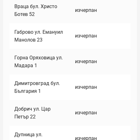
Враца бул. Христо
изчерпан
Ботев 52
Габрово ул. Емануил
изчерпан
Манолов 23
Горна Оряховица ул.
изчерпан
Мадара 1
Димитровград бул.
изчерпан
България 1
Добрич ул. Цар
изчерпан
Петър 22
Дупница ул.
изчерпан