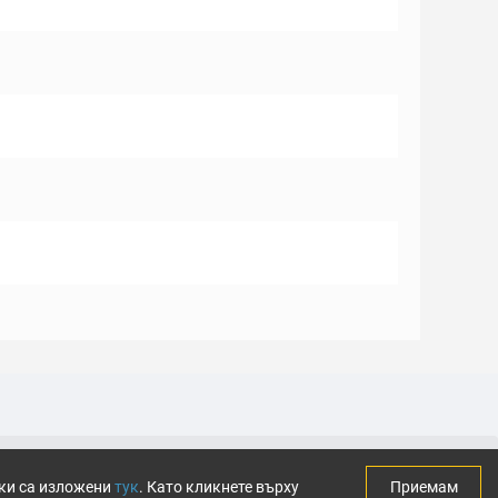
тки са изложени
тук
. Като кликнете върху
Приемам