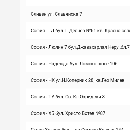
Сливен ул. Славянска 7
София - ГД бул. Г.Делчев №61 кв. Красно сел
София - Люлин 7 бул.Джавахарлал Неру ,бл.
София - Надежда бул. Ломско шосе 106
София - НК ул.Н.Коперник 28, кв.Гео Милев
София - ТУ бул. Св. Кл.Охридски 8
София - ХБ бул. Христо Ботев №87
Стара Загора бул. Цар Симеон Велики 144