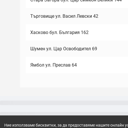
Търговище ул. Васил Левски 42
Хасково бул. България 162
Шумен ул. Цар Освободител 69
Ямбол ул. Преслав 64
Ние използваме бисквитки, за да предоставяме нашите онлайн у