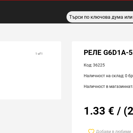
РЕЛЕ G6D1A-5
1 of 1
Код:
36225
Наличност на склад:
0
бр
Наличност в магазинната
1.33
€
/
(
2
Добави в любими