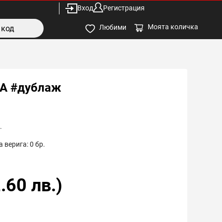
Вход
Регистрация
Моята количка
Любими
A #дублаж
.
 верига:
0
бр.
.60
лв.)