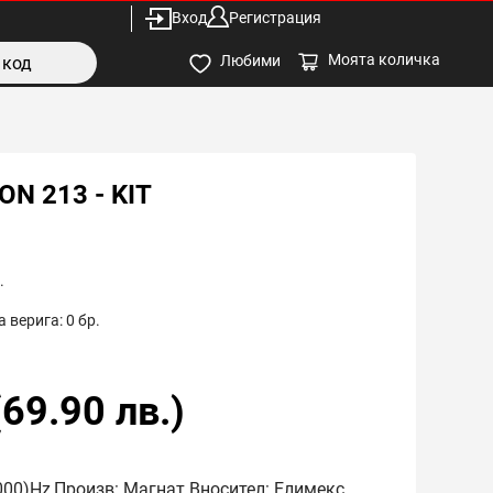
Вход
Регистрация
Моята количка
Любими
N 213 - KIT
.
 верига:
0
бр.
(
69.90
лв.)
0000)Hz,Произв: Магнат Вносител: Елимекс