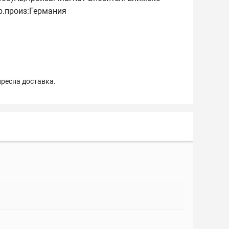
р.произ:Германия
пресна доставка.