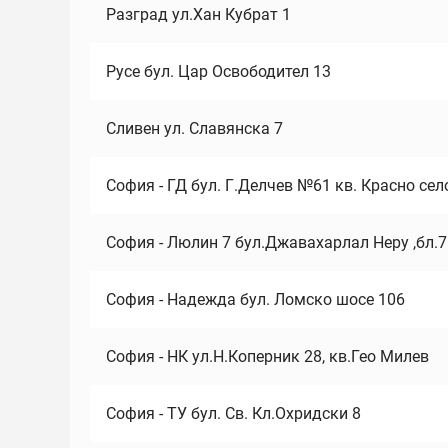
Разград ул.Хан Кубрат 1
Русе бул. Цар Освободител 13
Сливен ул. Славянска 7
София - ГД бул. Г.Делчев №61 кв. Красно сел
София - Люлин 7 бул.Джавахарлал Неру ,бл.
София - Надежда бул. Ломско шосе 106
София - НК ул.Н.Коперник 28, кв.Гео Милев
София - ТУ бул. Св. Кл.Охридски 8