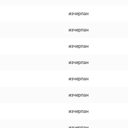
изчерпан
изчерпан
изчерпан
изчерпан
изчерпан
изчерпан
изчерпан
изчерпан