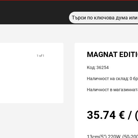
MAGNAT EDITIO
1 of 1
Код:
36254
Наличност на склад:
0
бр
Наличност в магазинната
35.74
€
/
13cm(5"),220W, (50-2