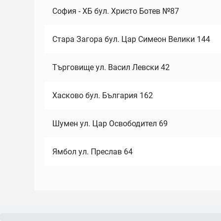
София - ХБ бул. Христо Ботев №87
Стара Загора бул. Цар Симеон Велики 144
Търговище ул. Васил Левски 42
Хасково бул. България 162
Шумен ул. Цар Освободител 69
Ямбол ул. Преслав 64