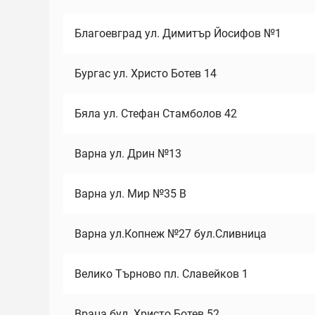
Благоевград ул. Димитър Йосифов №1
Бургас ул. Христо Ботев 14
Бяла ул. Стефан Стамболов 42
Варна ул. Дрин №13
Варна ул. Мир №35 В
Варна ул.Копнеж №27 бул.Сливница
Велико Търново пл. Славейков 1
Враца бул. Христо Ботев 52