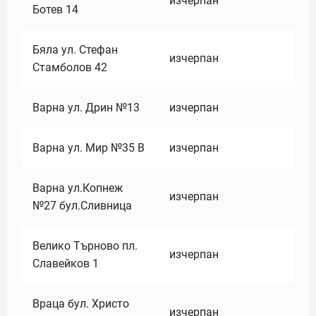
изчерпан
Ботев 14
Бяла ул. Стефан
изчерпан
Стамболов 42
Варна ул. Дрин №13
изчерпан
Варна ул. Мир №35 В
изчерпан
Варна ул.Копнеж
изчерпан
№27 бул.Сливница
Велико Търново пл.
изчерпан
Славейков 1
Враца бул. Христо
изчерпан