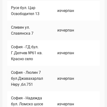
Русе бул. Цар
изчерпан
Освободител 13
Сливен ул.
изчерпан
Славянска 7
София - ГД бул.
Г.Делчев №61 кв.
изчерпан
Красно село
София - Люлин 7
бул.Джавахарлал
изчерпан
Неру ,бл.751
София - Надежда
бул. Ломско шосе
изчерпан