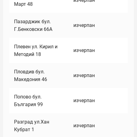
изчерпан
Март 48
Пазарджик бул.
изчерпан
Г.Бенковски 66А
Плевен ул. Кирил и
изчерпан
Методий 18
Пловдив бул.
изчерпан
Македония 46
Попово бул.
изчерпан
България 99
Разград ул.Хан
изчерпан
Кубрат 1