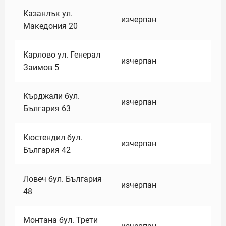
Казанлък ул.
изчерпан
Македония 20
Карлово ул. Генерал
изчерпан
Заимов 5
Кърджали бул.
изчерпан
България 63
Кюстендил бул.
изчерпан
България 42
Ловеч бул. България
изчерпан
48
Монтана бул. Трети