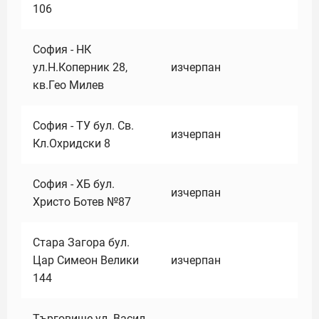
106
София - НК
ул.Н.Коперник 28,
изчерпан
кв.Гео Милев
София - ТУ бул. Св.
изчерпан
Кл.Охридски 8
София - ХБ бул.
изчерпан
Христо Ботев №87
Стара Загора бул.
Цар Симеон Велики
изчерпан
144
Търговище ул. Васил