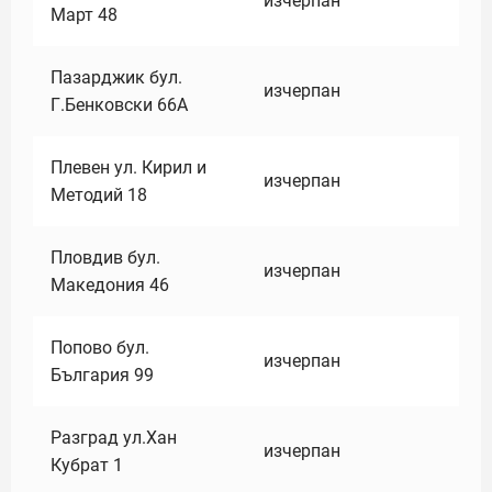
изчерпан
Март 48
Пазарджик бул.
изчерпан
Г.Бенковски 66А
Плевен ул. Кирил и
изчерпан
Методий 18
Пловдив бул.
изчерпан
Македония 46
Попово бул.
изчерпан
България 99
Разград ул.Хан
изчерпан
Кубрат 1