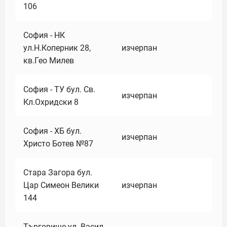
106
София - НК
ул.Н.Коперник 28,
изчерпан
кв.Гео Милев
София - ТУ бул. Св.
изчерпан
Кл.Охридски 8
София - ХБ бул.
изчерпан
Христо Ботев №87
Стара Загора бул.
Цар Симеон Велики
изчерпан
144
Търговище ул. Васил