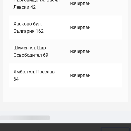
изчерпан
Левски 42
Хасково бул.
изчерпан
България 162
Шумен ул. Цар
изчерпан
Освободител 69
Ямбол ул. Преслав
изчерпан
64