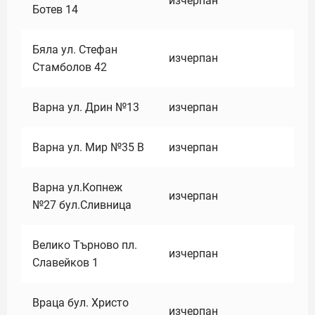
изчерпан
Ботев 14
Бяла ул. Стефан
изчерпан
Стамболов 42
Варна ул. Дрин №13
изчерпан
Варна ул. Мир №35 В
изчерпан
Варна ул.Копнеж
изчерпан
№27 бул.Сливница
Велико Търново пл.
изчерпан
Славейков 1
Враца бул. Христо
изчерпан