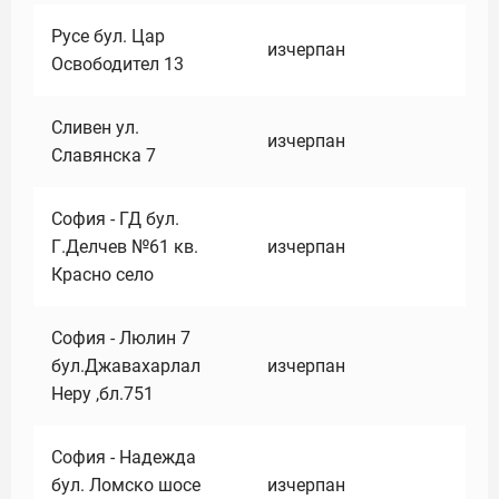
Русе бул. Цар
изчерпан
Освободител 13
Сливен ул.
изчерпан
Славянска 7
София - ГД бул.
Г.Делчев №61 кв.
изчерпан
Красно село
София - Люлин 7
бул.Джавахарлал
изчерпан
Неру ,бл.751
София - Надежда
бул. Ломско шосе
изчерпан