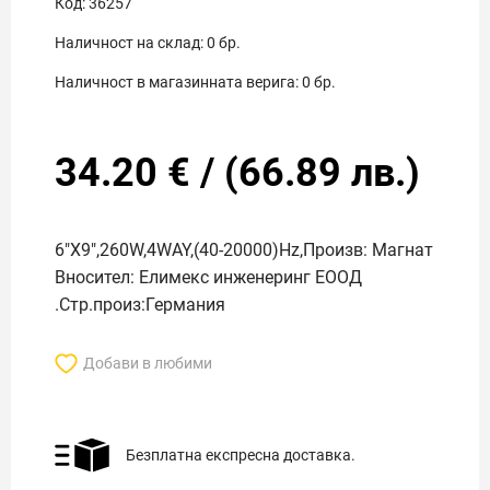
Код:
36257
Наличност на склад:
0
бр.
Наличност в магазинната верига:
0
бр.
34.20
€
/
(
66.89
лв.)
6"X9",260W,4WAY,(40-20000)Hz,Произв: Магнат
Вносител: Елимекс инженеринг ЕООД
.Стр.произ:Германия
Добави в любими
Безплатна експресна доставка.