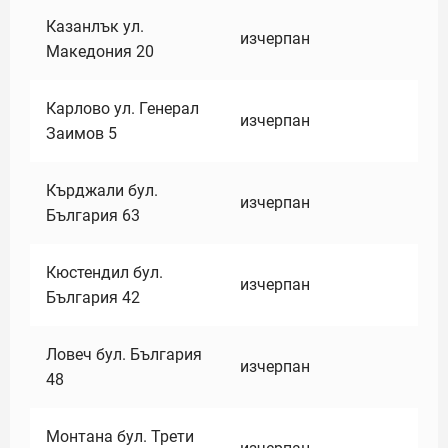
Казанлък ул.
изчерпан
Македония 20
Карлово ул. Генерал
изчерпан
Заимов 5
Кърджали бул.
изчерпан
България 63
Кюстендил бул.
изчерпан
България 42
Ловеч бул. България
изчерпан
48
Монтана бул. Трети