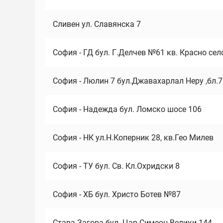
Сливен ул. Славянска 7
София - ГД бул. Г.Делчев №61 кв. Красно сел
София - Люлин 7 бул.Джавахарлал Неру ,бл.
София - Надежда бул. Ломско шосе 106
София - НК ул.Н.Коперник 28, кв.Гео Милев
София - ТУ бул. Св. Кл.Охридски 8
София - ХБ бул. Христо Ботев №87
Стара Загора бул. Цар Симеон Велики 144