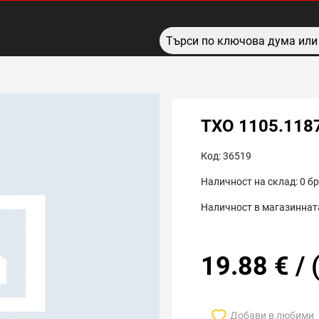
TXO 1105.118
Код:
36519
Наличност на склад:
0
бр
Наличност в магазинната
19.88
€
/
Добави в любими