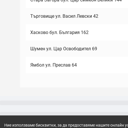
Търговище ул. Васил Левски 42
Хасково бул. България 162
Шумен ул. Цар Освободител 69
Ямбол ул. Преслав 64
Ние използваме бисквитки, за да предоставяме нашите онлайн у