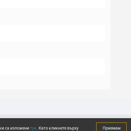
тки са изложени
тук
. Като кликнете върху
Приемам