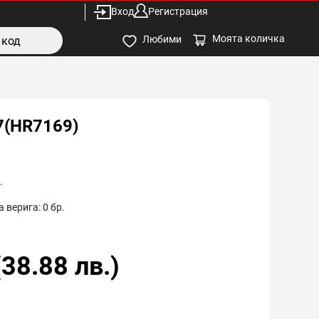
Вход
Регистрация
Моята количка
Любими
7(HR7169)
.
 верига:
0
бр.
(
38.88
лв.)