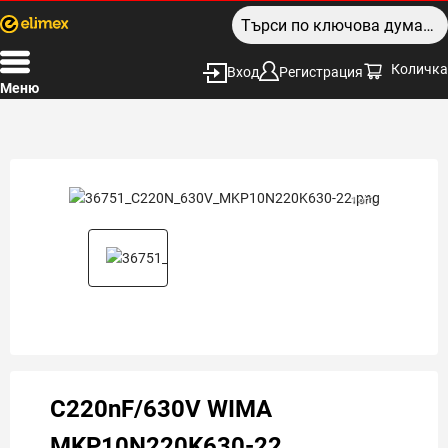
Количка
Вход
Регистрация
Меню
1 of 1
C220nF/630V WIMA
MKP10N220K630-22