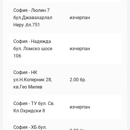
София - Люлин 7
бул.Джавахарлал
изчерпан
Неру ,бл.751
София - Надежда
бул. Ломско шосе
изчерпан
106
София - НК
ул.Н.Коперник 28,
2.00
бр.
кв.Гео Милев
София - ТУ бул. Св.
изчерпан
Кл.Охридски 8
София - ХБ бул.