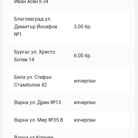
Иван Асен II 34
Благоевград ул.
Димитър Йосифов
3.00
бр.
№1
Бургас ул. Христо
6.00
бр.
Ботев 14
Бяла ул. Стефан
изчерпан
Стамболов 42
Варна ул. Дрин №13
изчерпан
Варна ул. Мир №35 В
изчерпан
Варна ул.Копнеж