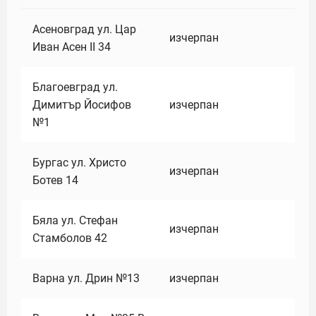
Асеновград ул. Цар
изчерпан
Иван Асен II 34
Благоевград ул.
Димитър Йосифов
изчерпан
№1
Бургас ул. Христо
изчерпан
Ботев 14
Бяла ул. Стефан
изчерпан
Стамболов 42
Варна ул. Дрин №13
изчерпан