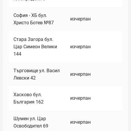
София - ХБ бул.
изчерпан
Христо Ботев №87
Стара Загора бул.
Цар Симеон Велики
изчерпан
144
Търговище ул. Васил
изчерпан
Левски 42
Хасково бул.
изчерпан
България 162
Шумен ул. Цар
изчерпан
Освободител 69