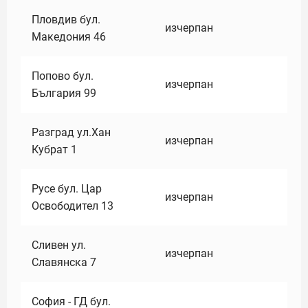
Пловдив бул.
изчерпан
Македония 46
Попово бул.
изчерпан
България 99
Разград ул.Хан
изчерпан
Кубрат 1
Русе бул. Цар
изчерпан
Освободител 13
Сливен ул.
изчерпан
Славянска 7
София - ГД бул.