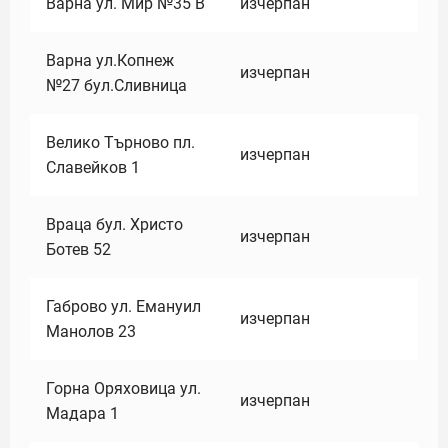
Варна ул. Мир №35 В
изчерпан
Варна ул.Копнеж
изчерпан
№27 бул.Сливница
Велико Търново пл.
изчерпан
Славейков 1
Враца бул. Христо
изчерпан
Ботев 52
Габрово ул. Емануил
изчерпан
Манолов 23
Горна Оряховица ул.
изчерпан
Мадара 1