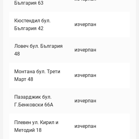
България 63
Кюстендил бул.
изчерпан
България 42
Ловеч бул. България
изчерпан
48
Монтана бул. Трети
изчерпан
Март 48
Пазарджик бул.
изчерпан
Г.Бенковски 66А
Плевен ул. Кирил и
изчерпан
Методий 18