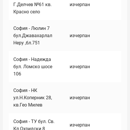
Г.Делчев №61 кв.
изчерпан
Красно село
София - Люлин 7
бул.Джавахарлал
изчерпан
Неру ,бл.751
София - Надежда
бул. Ломско шосе
изчерпан
106
София - НК
ул.Н.Коперник 28,
изчерпан
кв.Гео Милев
София - ТУ бул. Св.
изчерпан
Кл.Охридски 8