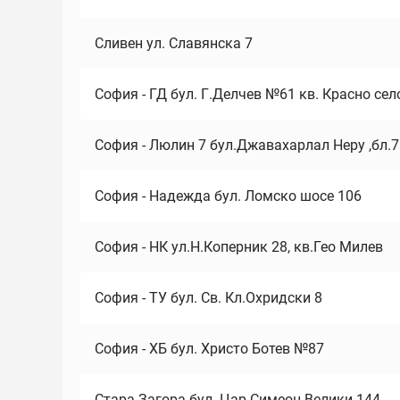
Сливен ул. Славянска 7
София - ГД бул. Г.Делчев №61 кв. Красно сел
София - Люлин 7 бул.Джавахарлал Неру ,бл.
София - Надежда бул. Ломско шосе 106
София - НК ул.Н.Коперник 28, кв.Гео Милев
София - ТУ бул. Св. Кл.Охридски 8
София - ХБ бул. Христо Ботев №87
Стара Загора бул. Цар Симеон Велики 144