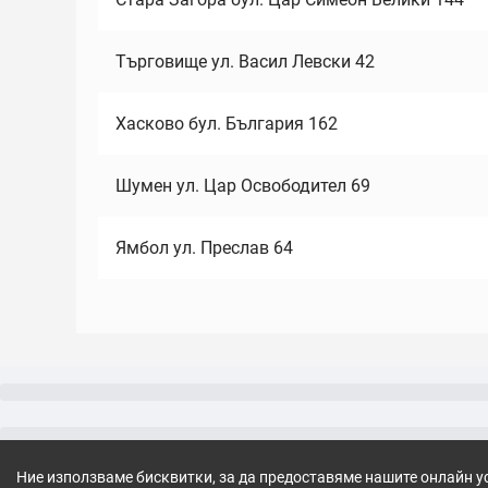
Търговище ул. Васил Левски 42
Хасково бул. България 162
Шумен ул. Цар Освободител 69
Ямбол ул. Преслав 64
Ние използваме бисквитки, за да предоставяме нашите онлайн у