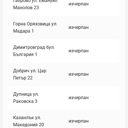
Габрово ул. Емануил
изчерпан
Манолов 23
Горна Оряховица ул.
изчерпан
Мадара 1
Димитровград бул.
изчерпан
България 1
Добрич ул. Цар
изчерпан
Петър 22
Дупница ул.
изчерпан
Раковска 3
Казанлък ул.
изчерпан
Македония 20