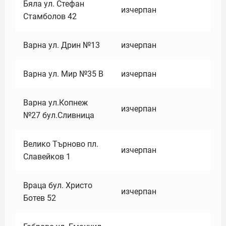
Бяла ул. Стефан
изчерпан
Стамболов 42
Варна ул. Дрин №13
изчерпан
Варна ул. Мир №35 В
изчерпан
Варна ул.Копнеж
изчерпан
№27 бул.Сливница
Велико Търново пл.
изчерпан
Славейков 1
Враца бул. Христо
изчерпан
Ботев 52