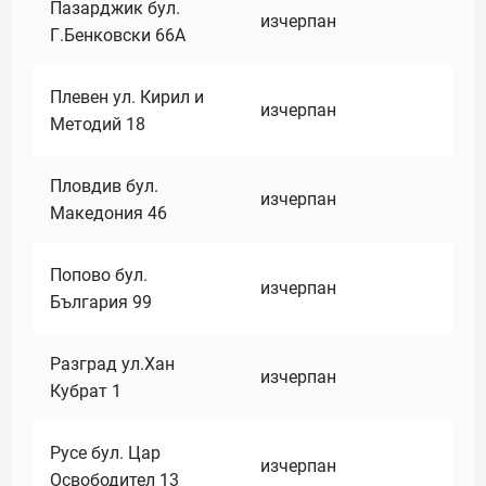
Пазарджик бул.
изчерпан
Г.Бенковски 66А
Плевен ул. Кирил и
изчерпан
Методий 18
Пловдив бул.
изчерпан
Македония 46
Попово бул.
изчерпан
България 99
Разград ул.Хан
изчерпан
Кубрат 1
Русе бул. Цар
изчерпан
Освободител 13