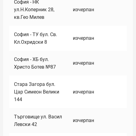
София - НК
ул.Н.Коперник 28,
изчерпан
кв.Гео Милев
София - ТУ бул. Св.
изчерпан
Кл.Охридски 8
София - ХБ бул.
изчерпан
Христо Ботев №87
Стара Загора бул.
Цар Симеон Велики
изчерпан
144
Търговище ул. Васил
изчерпан
Левски 42