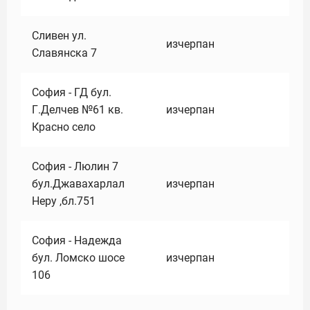
Сливен ул.
изчерпан
Славянска 7
София - ГД бул.
Г.Делчев №61 кв.
изчерпан
Красно село
София - Люлин 7
бул.Джавахарлал
изчерпан
Неру ,бл.751
София - Надежда
бул. Ломско шосе
изчерпан
106