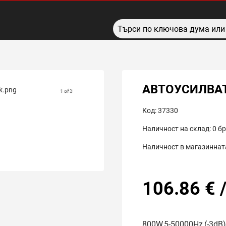
АВТОУСИЛВАТ
1 of 3
Код:
37330
Наличност на склад:
0
бр
Наличност в магазинната
106.86
€
800W,5-50000Hz,(-3dB