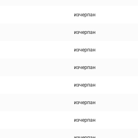
изчерпан
изчерпан
изчерпан
изчерпан
изчерпан
изчерпан
изчерпан
изчерпан