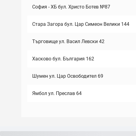
София - ХБ бул. Христо Ботев №87
Стара Загора бул. Цар Симеон Велики 144
Търговище ул. Васил Левски 42
Хасково бул. България 162
Шумен ул. Цар Освободител 69
Ямбол ул. Преслав 64