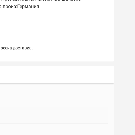
р.произ:Германия
пресна доставка.