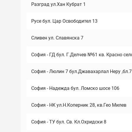
Разград ул.Хан Кубрат 1
Русе бул. Цар Освободител 13
Сливен ул. Славянска 7
София - ГД бул. Г.Делчев №61 кв. Красно сел
София - Люлин 7 бул.Джавахарлал Неру ,бл.
София - Надежда бул. Ломско шосе 106
София - НК ул.Н.Коперник 28, кв.Гео Милев
София - ТУ бул. Св. Кл.Охридски 8