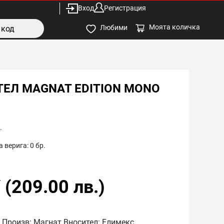
Вход
Регистрация
Моята количка
Любими
ЕЛ MAGNAT EDITION MONO
.
 верига:
0
бр.
/
(
209.00
лв.)
) Произв: Магнат Вносител: Елимекс