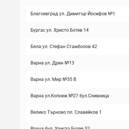
Благоевград ул. Димитър Йосифов №1
Бургас ул. Христо Ботев 14
Бяла ул. Стефан Стамболов 42
Варна ул. Дрин №13
Варна ул. Мир №35 В
Варна ул.Копнеж №27 бул.Сливница
Велико Търново пл. Славейков 1
Враца бул. Христо Ботев 52