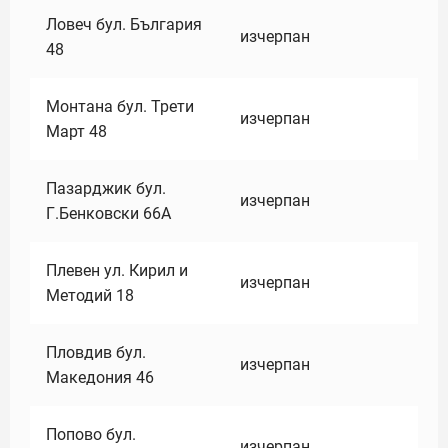
Ловеч бул. България
изчерпан
48
Монтана бул. Трети
изчерпан
Март 48
Пазарджик бул.
изчерпан
Г.Бенковски 66А
Плевен ул. Кирил и
изчерпан
Методий 18
Пловдив бул.
изчерпан
Македония 46
Попово бул.
изчерпан