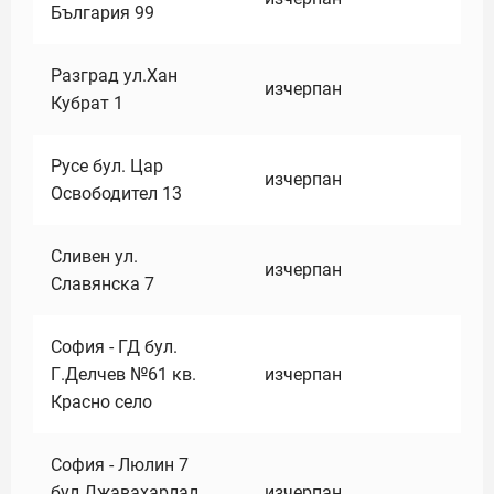
България 99
Разград ул.Хан
изчерпан
Кубрат 1
Русе бул. Цар
изчерпан
Освободител 13
Сливен ул.
изчерпан
Славянска 7
София - ГД бул.
Г.Делчев №61 кв.
изчерпан
Красно село
София - Люлин 7
бул.Джавахарлал
изчерпан