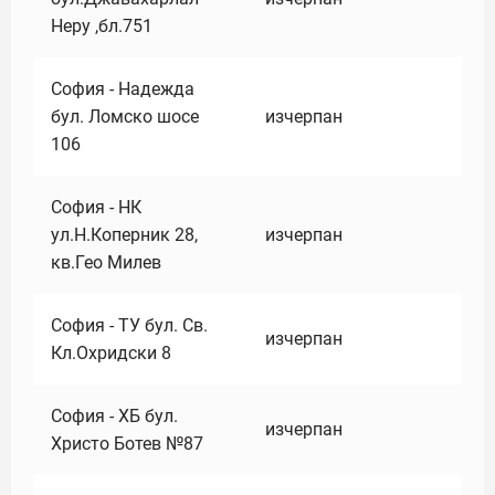
Неру ,бл.751
София - Надежда
бул. Ломско шосе
изчерпан
106
София - НК
ул.Н.Коперник 28,
изчерпан
кв.Гео Милев
София - ТУ бул. Св.
изчерпан
Кл.Охридски 8
София - ХБ бул.
изчерпан
Христо Ботев №87