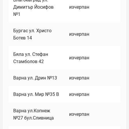
Димитър Йосифов
изчерпан
№1
Бургас ул. Христо
изчерпан
Ботев 14
Бяла ул. Стефан
изчерпан
Стамболов 42
Варна ул. Дрин №13
изчерпан
Варна ул. Мир №35 В
изчерпан
Варна ул.Копнеж
изчерпан
№27 бул.Сливница