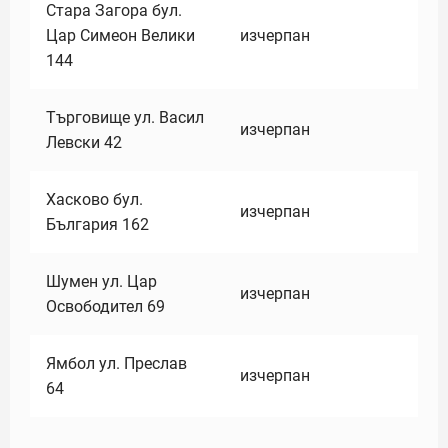
Стара Загора бул.
Цар Симеон Велики
изчерпан
144
Търговище ул. Васил
изчерпан
Левски 42
Хасково бул.
изчерпан
България 162
Шумен ул. Цар
изчерпан
Освободител 69
Ямбол ул. Преслав
изчерпан
64